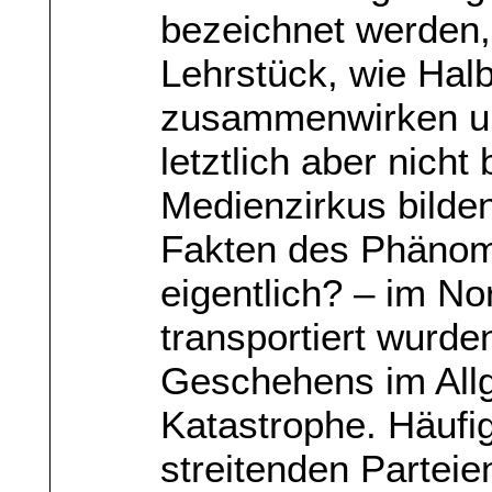
bezeichnet werden,
Lehrstück, wie Hal
zusammenwirken und
letztlich aber nich
Medienzirkus bilde
Fakten des Phänome
eigentlich? – im No
transportiert wurde
Geschehens im Allg
Katastrophe. Häuf
streitenden Parteie