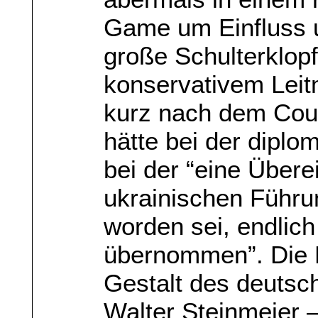
Game um Einfluss u
große Schulterklop
konservativem Leit
kurz nach dem Cou
hätte bei der diplo
bei der “eine Übere
ukrainischen Führun
worden sei, endlic
übernommen”. Die B
Gestalt des deutsc
Walter Steinmeier –