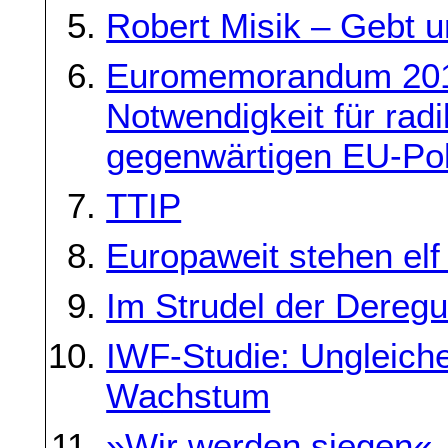
Robert Misik – Gebt u
Euromemorandum 2014:
Notwendigkeit für radi
gegenwärtigen EU-Poli
TTIP
Europaweit stehen elf
Im Strudel der Deregu
IWF-Studie: Ungleich
Wachstum
»Wir werden siegen«