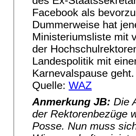
des Ex-Staatssekretä
Facebook als bevorzug
Dummerweise hat jene
Ministeriumsliste mit
der Hochschulrektoren
Landespolitik mit ein
Karnevalspause geht.
Quelle:
WAZ
Anmerkung JB:
Die A
der Rektorenbezüge w
Posse. Nun muss sich