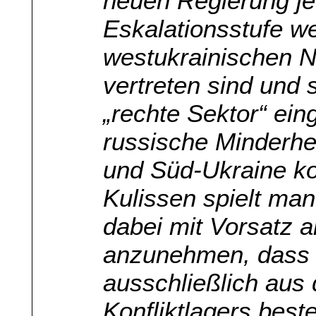
neuen Regierung je
Eskalationsstufe w
westukrainischen Na
vertreten sind und
„rechte Sektor“ ei
russische Minderhei
und Süd-Ukraine kom
Kulissen spielt ma
dabei mit Vorsatz a
anzunehmen, dass 
ausschließlich aus 
Konfliktlagers best