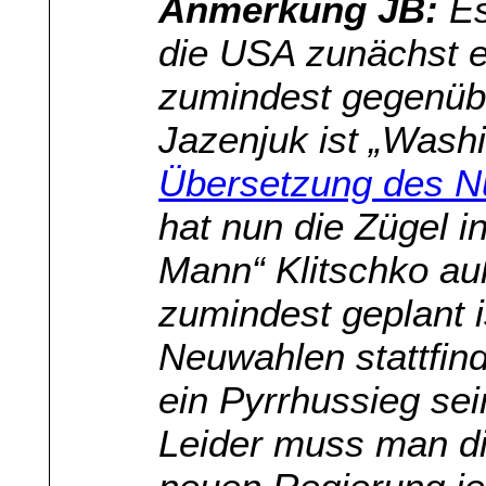
Anmerkung JB:
Es
die USA zunächst e
zumindest gegenüb
Jazenjuk ist „Wash
Übersetzung des Nu
hat nun die Zügel i
Mann“ Klitschko auß
zumindest geplant i
Neuwahlen stattfin
ein Pyrrhussieg sei
Leider muss man d