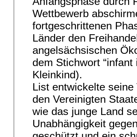
Anfangsphase durch P
Wettbewerb abschirme
fortgeschrittenen Pha
Länder den Freihandel
angelsächsischen Ökon
dem Stichwort “infant 
Kleinkind).
List entwickelte seine 
den Vereinigten Staat
wie das junge Land sei
Unabhängigkeit gegen
geschützt und ein sch