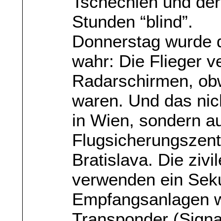
Tschechien und de
Stunden “blind”.
Donnerstag wurde d
wahr: Die Flieger 
Radarschirmen, obw
waren. Und das nich
in Wien, sondern a
Flugsicherungszent
Bratislava. Die ziv
verwenden ein Seku
Empfangsanlagen w
Transponder (Signa