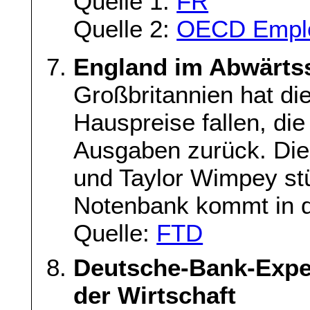
Quelle 1:
FR
Quelle 2:
OECD Emplo
England im Abwärtss
Großbritannien hat die
Hauspreise fallen, die
Ausgaben zurück. Die
und Taylor Wimpey stü
Notenbank kommt in di
Quelle:
FTD
Deutsche-Bank-Exper
der Wirtschaft