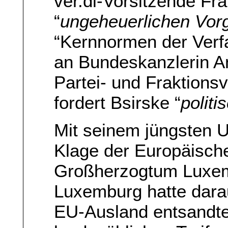
ver.di-Vorsitzende Fra
“
ungeheuerlichen Vor
“Kernnormen der Verfa
an Bundeskanzlerin A
Partei- und Fraktions
fordert Bsirske “
polit
Mit seinem jüngsten U
Klage der Europäisc
Großherzogtum Luxem
Luxemburg hatte dara
EU-Ausland entsandte