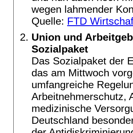
wegen lahmender Kon
Quelle:
FTD Wirtscha
Union und Arbeitgebe
Sozialpaket
Das Sozialpaket der 
das am Mittwoch vorge
umfangreiche Regelun
Arbeitnehmerschutz, A
medizinische Versorgu
Deutschland besonder
der Antidiskriminier