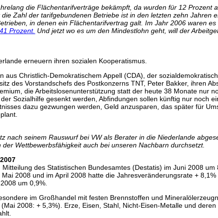
relang die Flächentarifverträge bekämpft, da wurden für 12 Prozent a
t die Zahl der tarifgebundenen Betriebe ist in den letzten zehn Jahren
etrieben, in denen ein Flächentarifvertrag galt. Im Jahr 2006 waren e
 41 Prozent.
Und jetzt wo es um den Mindestlohn geht, will der Arbeitg
erlande erneuern ihren sozialen Kooperatismus.
ion aus Christlich-Demokratischem Appell (CDA), der sozialdemokratisch
tz des Vorstandschefs des Postkonzerns TNT, Peter Bakker, ihren Absch
emium, die Arbeitslosenunterstützung statt der heute 38 Monate nur 
u der Sozialhilfe gesenkt werden, Abfindungen sollen künftig nur noch
ltnisses dazu gezwungen werden, Geld anzusparen, das später für U
plant.
rtz nach seinem Rauswurf bei VW als Berater in die Niederlande abgese
 der Wettbewerbsfähigkeit auch bei unseren Nachbarn durchsetzt.
 2007
 Mitteilung des Statistischen Bundesamtes (Destatis) im Juni 2008 um
m Mai 2008 und im April 2008 hatte die Jahresveränderungsrate + 8,1
i 2008 um 0,9%.
esondere im Großhandel mit festen Brennstoffen und Mineralölerzeu
 (Mai 2008: + 5,3%). Erze, Eisen, Stahl, Nicht-Eisen-Metalle und der
hlt.