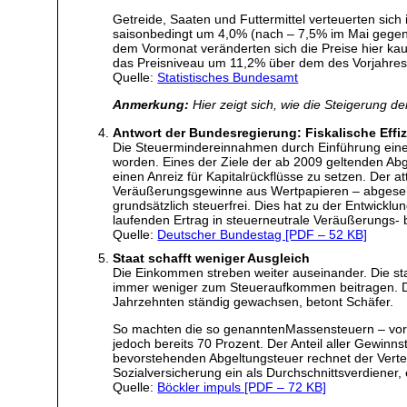
Getreide, Saaten und Futtermittel verteuerten si
saisonbedingt um 4,0% (nach – 7,5% im Mai gegenü
dem Vormonat veränderten sich die Preise hier k
das Preisniveau um 11,2% über dem des Vorjahres
Quelle:
Statistisches Bundesamt
Anmerkung:
Hier zeigt sich, wie die Steigerung d
Antwort der Bundesregierung: Fiskalische Effi
Die Steuermindereinnahmen durch Einführung ein
worden. Eines der Ziele der ab 2009 geltenden Abg
einen Anreiz für Kapitalrückflüsse zu setzen. Der a
Veräußerungsgewinne aus Wertpapieren – abgesehe
grundsätzlich steuerfrei. Dies hat zu der Entwick
laufenden Ertrag in steuerneutrale Veräußerungs-
Quelle:
Deutscher Bundestag [PDF – 52 KB]
Staat schafft weniger Ausgleich
Die Einkommen streben weiter auseinander. Die st
immer weniger zum Steueraufkommen beitragen. Der 
Jahrzehnten ständig gewachsen, betont Schäfer.
So machten die so genanntenMassensteuern – vor
jedoch bereits 70 Prozent. Der Anteil aller Gewin
bevorstehenden Abgeltungsteuer rechnet der Verte
Sozialversicherung ein als Durchschnittsverdiener
Quelle:
Böckler impuls [PDF – 72 KB]