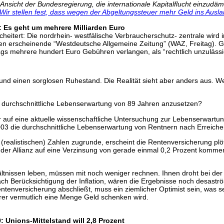
 Ansicht der Bundesregierung, die internationale Kapitalflucht einzudä
“Wir stellen fest, dass wegen der Abgeltungssteuer mehr Geld ins Auslan
 Es geht um mehrere Milliarden Euro
escheitert: Die nordrhein- westfälische Verbraucherschutz- zentrale wir
sen erscheinende “Westdeutsche Allgemeine Zeitung” (WAZ, Freitag). G
gs mehrere hundert Euro Gebühren verlangen, als “rechtlich unzulässi
nd einen sorglosen Ruhestand. Die Realität sieht aber anders aus. Wer
ine durchschnittliche Lebenserwartung von 89 Jahren anzusetzen?
r auf eine aktuelle wissenschaftliche Untersuchung zur Lebenserwartu
003 die durchschnittliche Lebenserwartung von Rentnern nach Erreich
realistischen) Zahlen zugrunde, erscheint die Rentenversicherung plötz
der Allianz auf eine Verzinsung von gerade einmal 0,2 Prozent kommen;
ältnissen leben, müssen mit noch weniger rechnen. Ihnen droht bei der
ch Berücksichtigung der Inflation, wären die Ergebnisse noch desaströ
entenversicherung abschließt, muss ein ziemlicher Optimist sein, was 
rer vermutlich eine Menge Geld schenken wird.
: Unions-Mittelstand will 2,8 Prozent