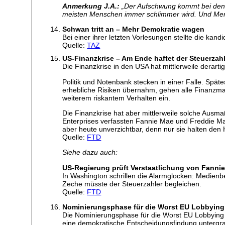
Anmerkung J.A.:
„Der Aufschwung kommt bei den 
meisten Menschen immer schlimmer wird. Und Merk
Schwan tritt an – Mehr Demokratie wagen
Bei einer ihrer letzten Vorlesungen stellte die k
Quelle:
TAZ
US-Finanzkrise – Am Ende haftet der Steuerzah
Die Finanzkrise in den USA hat mittlerweile derart
Politik und Notenbank stecken in einer Falle. Spät
erhebliche Risiken übernahm, gehen alle Finanzmark
weiterem riskantem Verhalten ein.
Die Finanzkrise hat aber mittlerweile solche Ausm
Enterprises verfassten Fannie Mae und Freddie Mac.
aber heute unverzichtbar, denn nur sie halten den
Quelle:
FTD
Siehe dazu auch:
US-Regierung prüft Verstaatlichung von Fanni
In Washington schrillen die Alarmglocken: Medienbe
Zeche müsste der Steuerzahler begleichen.
Quelle:
FTD
Nominierungsphase für die Worst EU Lobbying 
Die Nominierungsphase für die Worst EU Lobbying 
eine demokratische Entscheidungsfindung untergra