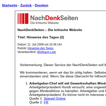
Startseite
-
Zurück
-
Drucken
NachDenkSeiten – Die kritische Website
Titel: Hinweise des Tages (2)
Datum: 11. Juli 2008 um 16:36 Uhr
Rubrik:
Hinweise des Tages
Verantwortlich:
Wolfgang Lieb
Vorbemerkung: Dieser Service der NachDenkSeiten soll I
Wir kommentieren, wenn wir das für nötig halten. Selbstve
einverstanden sind. Wenn Sie diese Übersicht für hilfreic
Arbeitgeber-Chef will mit Gewerkschaften Min
Arbeitgeberpräsident Hundt versucht, eine ungewö
gegen Mindestlöhne zu kämpfen. Arbeitgeber und G
Arbeitgeberpräsident. Es könne nicht im Interesse
Quelle 1:
Spiegel Online
Quelle 2:
FR