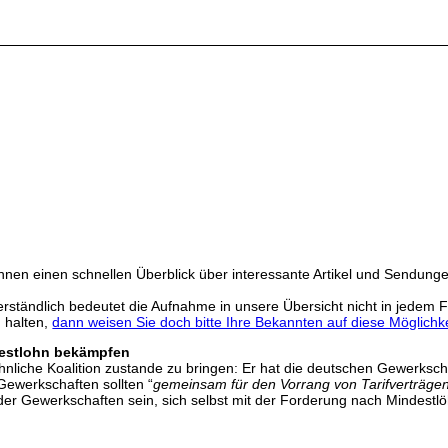
hnen einen schnellen Überblick über interessante Artikel und Sendung
rständlich bedeutet die Aufnahme in unsere Übersicht nicht in jedem Fa
h halten,
dann weisen Sie doch bitte Ihre Bekannten auf diese Möglichke
destlohn bekämpfen
hnliche Koalition zustande zu bringen: Er hat die deutschen Gewerksc
ewerkschaften sollten “
gemeinsam für den Vorrang von Tarifverträgen 
 der Gewerkschaften sein, sich selbst mit der Forderung nach Mindest