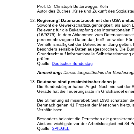
Prof. Dr. Christoph Butterwegge, Köln
Autor des Buches „Krise und Zukunft des Sozialsta
Regierung: Datenaustausch mit den USA umfas
Sowohl die Gewerkschaftszugehörigkeit, als auch 
Relevanz für die Bekämpfung des internationalen Te
(16/9279). In dem Abkommen zum Datenaustausch zw
personenbezogene Daten dar, heißt es weiter. Für 
Verhältnismäßigkeit der Datenübermittlung gelten
besonders sensible Daten ausgesprochen. Die Bund
Grundrecht auf informationelle Selbstbestimmung d
prüfen.
Quelle:
Deutscher Bundestag
Anmerkung:
Dieses Eingeständnis der Bundesregi
Deutsche sind pessimistischer denn je
Die Bundesbürger haben Angst: Noch nie seit der W
Gerade hat die Teuerungsrate im Großhandel eine
Die Stimmung ist miserabel: Seit 1990 schätzten di
Demnach gehen 41 Prozent der Menschen hierzuland
Verhältnissen.
Besonders belastet die Deutschen die grassierend
Abstand wichtigste vor der Arbeitslosigkeit mit 34 P
Quelle:
SPIEGEL