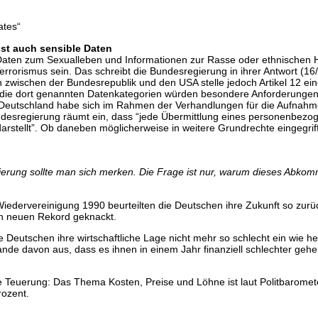
ates“
st auch sensible Daten
Daten zum Sexualleben und Informationen zur Rasse oder ethnischen 
rrorismus sein. Das schreibt die Bundesregierung in ihrer Antwort (16/
ischen der Bundesrepublik und den USA stelle jedoch Artikel 12 eine
die dort genannten Datenkategorien würden besondere Anforderungen im
. Deutschland habe sich im Rahmen der Verhandlungen für die Aufnahme
esregierung räumt ein, dass “jede Übermittlung eines personenbezogen
arstellt”. Ob daneben möglicherweise in weitere Grundrechte eingegrif
erung sollte man sich merken. Die Frage ist nur, warum dieses Abk
iedervereinigung 1990 beurteilten die Deutschen ihre Zukunft so zurüc
n neuen Rekord geknackt.
e Deutschen ihre wirtschaftliche Lage nicht mehr so schlecht ein wie he
e davon aus, dass es ihnen in einem Jahr finanziell schlechter gehe
e Teuerung: Das Thema Kosten, Preise und Löhne ist laut Politbarome
rozent.