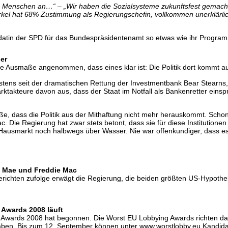
Menschen an…“ – „Wir haben die Sozialsysteme zukunftsfest gemacht…
el hat 68% Zustimmung als Regierungschefin, vollkommen unerklärlic
andidatin der SPD für das Bundespräsidentenamt so etwas wie ihr Prog
ler
ige Ausmaße angenommen, dass eines klar ist: Die Politik dort kommt a
estens seit der dramatischen Rettung der Investmentbank Bear Stearns,
takteure davon aus, dass der Staat im Notfall als Bankenretter einspri
aße, dass die Politik aus der Mithaftung nicht mehr herauskommt. Sch
 Die Regierung hat zwar stets betont, dass sie für diese Institutione
 Hausmarkt noch halbwegs über Wasser. Nie war offenkundiger, dass es
e Mae und Freddie Mac
richten zufolge erwägt die Regierung, die beiden größten US-Hypotheke
Awards 2008 läuft
Awards 2008 hat begonnen. Die Worst EU Lobbying Awards richten das S
ben. Bis zum 12. September können unter www.worstlobby.eu Kandidat