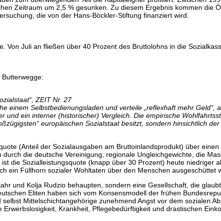
ichen Zeitraum um 2,5 % gesunken. Zu diesem Ergebnis kommen die Ö
rsuchung, die von der Hans-Böckler-Stiftung finanziert wird.
de. Von Juli an fließen über 40 Prozent des Bruttolohns in die Sozialka
h Butterwegge:
ozialstaat“, ZEIT Nr. 27
e einem Selbstbedienungsladen und verteile „reflexhaft mehr Geld“, au
 und ein interner (historischer) Vergleich. Die empirische Wohlfahrts
zügigsten“ europäischen Sozialstaat besitzt, sondern hinsichtlich d
gsquote (Anteil der Sozialausgaben am Bruttoinlandsprodukt) über ein
n durch die deutsche Vereinigung, regionale Ungleichgewichte, die Mas
st die Sozialleistungsquote (knapp über 30 Prozent) heute niedriger al
h ein Füllhorn sozialer Wohltaten über den Menschen ausgeschüttet w
iejahr und Kolja Rudzio behaupten, sondern eine Gesellschaft, die glaubt
)deutschen Eliten haben sich vom Konsensmodell der frühen Bundesrepu
lbst Mittelschichtangehörige zunehmend Angst vor dem sozialen Abst
Erwerbslosigkeit, Krankheit, Pflegebedürftigkeit und drastischen Eink