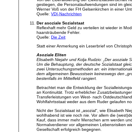
gestiegen, die Personalaufwendungen sind im gle
Werner Voß von der FH Gelsenkirchen in einer Unte
Quelle:
VDI-Nachrichten
Der asoziale Sozialstaat
Reflexhaft mehr Geld zu verteilen ist wieder in Mo
haarsträubende Fehler.
Quelle:
Die Zeit
Statt einer Anmerkung ein Leserbrief von Christop
Asoziale Eliten
Elisabeth Niejahr und Kolja Rudzio: „Der asoziale S
Um die Behauptung, der deutsche Sozialstaat gleich
zwei Untersuchungsmethoden an: ein internationaler
dem allgemeinen Bewusstsein keineswegs den „groß
bestenfalls im Mittelfeld rangiert.
Betrachtet man die Entwicklung der Sozialleistun
an Kontinuität. Trotz erheblicher Zusatzbelastunge
Transferleistungen von West- nach Ostdeutschland i
Wohlfahrtsstaat weder aus dem Ruder gelaufen noc
Nicht der Sozialstaat ist „asozial“, wie Elisabeth N
wohlhabend ist wie noch nie. Vor allem die (west
Kauf, dass immer mehr Menschen arm werden und se
Normalverdiener vor allgemeinen Lebensrisiken wie 
Gesellschaft erfolgreich begegnen.