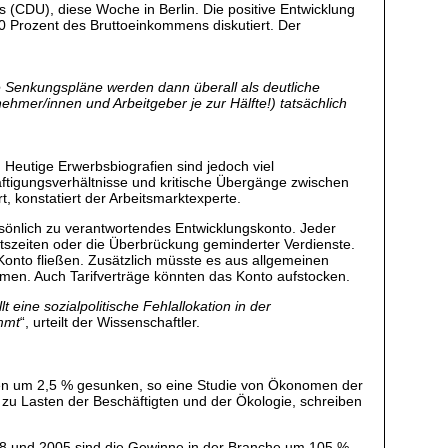
s (CDU), diese Woche in Berlin. Die positive Entwicklung
,0 Prozent des Bruttoeinkommens diskutiert. Der
 Senkungspläne werden dann überall als deutliche
ehmer/innen und Arbeitgeber je zur Hälfte!) tatsächlich
. Heutige Erwerbsbiografien sind jedoch viel
äftigungsverhältnisse und kritische Übergänge zwischen
 konstatiert der Arbeitsmarktexperte.
ersönlich zu verantwortendes Entwicklungskonto. Jeder
itszeiten oder die Überbrückung geminderter Verdienste.
 Konto fließen. Zusätzlich müsste es aus allgemeinen
mmen. Auch Tarifverträge könnten das Konto aufstocken.
llt eine sozialpolitische Fehlallokation in der
ommt
“, urteilt der Wissenschaftler.
ungen um 2,5 % gesunken, so eine Studie von Ökonomen der
zu Lasten der Beschäftigten und der Ökologie, schreiben
 1998 und 2005 sind die Gewinne in der Branche um 105 %