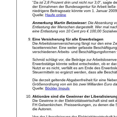
“
Da ist 2,8 Prozent drin und nicht nur 3,0
“, sagte d
der Einnahmen der Bundesagentur für Arbeit ließe d
niedrigere Beitragssatz könnte vom 1. Januar 2009
Quelle:
Haufe online
Anmerkung Martin Betzwieser:
Die Absenkung von
Entlastung der Menschen dargestellt. Wer mal nachr
eine Entlastung von 10 Cent pro € 100,00 Sozialve
Eine Versicherung für alle Erwerbslagen
Die Arbeitslosenversicherung fängt nur den eine Zei
facettenreicher. Eine weiter gefasste Beschäftigu
verschiedenen Arbeits- und Beschäftigungsformen w
Schmid schlägt vor, die Beiträge zur Arbeitslosenv
Erwerbstätige könnte selbst entscheiden, ob er da
Nutzt er es nicht, verfällt es am Ende des Erwerbs
Steuermitteln so ergänzt werden, dass alle Beschä
Die derzeit geltende Abgabenfreiheit für eine Neb
Größenordnung von ein bis zwei Milliarden Euro dar
Quelle:
Böckler Impuls
Aktionäre sind die Gewinner der Liberalisierung 
Die Gewinne in der Elektrizitätswirtschaft sind s
FH Gelsenkirchen. Preissenkungen, zu denen die S
die Autoren.
Von der Liberalisierung der Elektrizitätswirtschaf