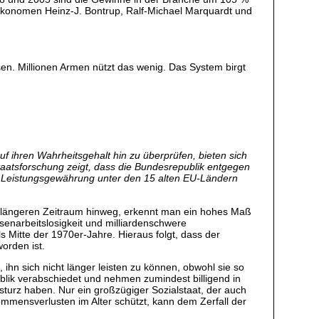
konomen Heinz-J. Bontrup, Ralf-Michael Marquardt und
ssen. Millionen Armen nützt das wenig. Das System birgt
f ihren Wahrheitsgehalt hin zu überprüfen, bieten sich
staatsforschung zeigt, dass die Bundesrepublik entgegen
er Leistungsgewährung unter den 15 alten EU-Ländern
en längeren Zeitraum hinweg, erkennt man ein hohes Maß
senarbeitslosigkeit und milliardenschwere
s Mitte der 1970er-Jahre. Hieraus folgt, dass der
orden ist.
, ihn sich nicht länger leisten zu können, obwohl sie so
blik verabschiedet und nehmen zumindest billigend in
urz haben. Nur ein großzügiger Sozialstaat, der auch
ommensverlusten im Alter schützt, kann dem Zerfall der