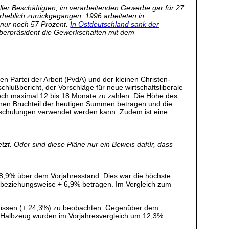
ller Beschäftigten, im verarbeitenden Gewerbe gar für 27
 erheblich zurückgegangen. 1996 arbeiteten in
s nur noch 57 Prozent.
In Ostdeutschland sank der
eberpräsident die Gewerkschaften mit dem
en Partei der Arbeit (PvdA) und der kleinen Christen-
lußbericht, der Vorschläge für neue wirtschaftsliberale
noch maximal 12 bis 18 Monate zu zahlen. Die Höhe des
 einen Bruchteil der heutigen Summen betragen und die
mschulungen verwendet werden kann. Zudem ist eine
tzt. Oder sind diese Pläne nur ein Beweis dafür, dass
 8,9% über dem Vorjahresstand. Dies war die höchste
% beziehungsweise + 6,9% betragen. Im Vergleich zum
gnissen (+ 24,3%) zu beobachten. Gegenüber dem
en Halbzeug wurden im Vorjahresvergleich um 12,3%