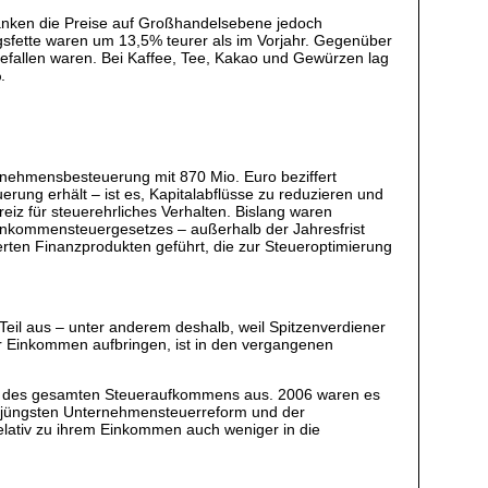
sanken die Preise auf Großhandelsebene jedoch
gsfette waren um 13,5% teurer als im Vorjahr. Gegenüber
fallen waren. Bei Kaffee, Tee, Kakao und Gewürzen lag
.
ehmensbesteuerung mit 870 Mio. Euro beziffert
rung erhält – ist es, Kapitalabflüsse zu reduzieren und
reiz für steuerehrliches Verhalten. Bislang waren
inkommensteuergesetzes – außerhalb der Jahresfrist
erten Finanzprodukten geführt, die zur Steueroptimierung
eil aus – unter anderem deshalb, weil Spitzenverdiener
er Einkommen aufbringen, ist in den vergangenen
nt des gesamten Steueraufkommens aus. 2006 waren es
er jüngsten Unternehmensteuerreform und der
elativ zu ihrem Einkommen auch weniger in die