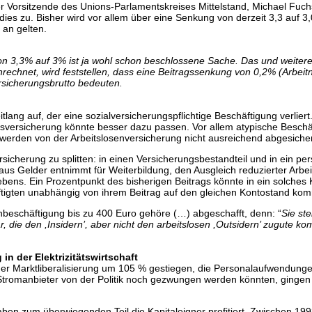
er Vorsitzende des Unions-Parlamentskreises Mittelstand, Michael Fuch
ies zu. Bisher wird vor allem über eine Senkung von derzeit 3,3 auf 3
 an gelten.
 3,3% auf 3% ist ja wohl schon beschlossene Sache. Das und weitere
echnet, wird feststellen, dass eine Beitragssenkung von 0,2% (Arbeitn
rsicherungsbrutto bedeuten.
tlang auf, der eine sozialversicherungspflichtige Beschäftigung verliert
ngsversicherung könnte besser dazu passen. Vor allem atypische Besch
erden von der Arbeitslosenversicherung nicht ausreichend abgesichert,
ersicherung zu splitten: in einen Versicherungsbestandteil und in ein p
raus Gelder entnimmt für Weiterbildung, den Ausgleich reduzierter Arbe
lebens. Ein Prozentpunkt des bisherigen Beitrags könnte in ein solches
ftigten unabhängig von ihrem Beitrag auf den gleichen Kontostand ko
enbeschäftigung bis zu 400 Euro gehöre (…) abgeschafft, denn: “
Sie ste
, die den ,Insidern’, aber nicht den arbeitslosen ,Outsidern’ zugute k
in der Elektrizitätswirtschaft
eit der Marktliberalisierung um 105 % gestiegen, die Personalaufwend
tromanbieter von der Politik noch gezwungen werden könnten, gingen 
t haben zum überwiegenden Teil die Kapitaleigner profitiert. Zwischen