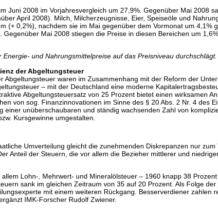
ch im Juni 2008 im Vorjahresvergleich um 27,9%. Gegenüber Mai 2008 
ber April 2008). Milch, Milcherzeugnisse, Eier, Speiseöle und Nahrun
aum (+ 0,2%), nachdem sie im Mai gegenüber dem Vormonat um 4,1% ge
. Gegenüber Mai 2008 stiegen die Preise in diesen Bereichen um 1,6%
er Energie- und Nahrungsmittelpreise auf das Preisniveau durchschlägt.
zienz der Abgeltungsteuer
er Abgeltungsteuer waren im Zusammenhang mit der Reform der Untern
eltungsteuer – mit der Deutschland eine moderne Kapitalertragsbesteue
ttraktive Abgeltungsteuersatz von 25 Prozent bietet einen wirksamen An
n von sog. Finanzinnovationen im Sinne des § 20 Abs. 2 Nr. 4 des E
lung einer unüberschaubaren und ständig wachsenden Zahl von komplizi
 bzw. Kursgewinne umgestalten.
aatliche Umverteilung gleicht die zunehmenden Diskrepanzen nur zum T
Anteil der Steuern, die vor allem die Bezieher mittlerer und niedrig
 allem Lohn-, Mehrwert- und Mineralölsteuer – 1960 knapp 38 Proze
nsteuern sank im gleichen Zeitraum von 35 auf 20 Prozent. Als Folge d
ilungsexperte mit einem weiteren Rückgang. Besserverdiener zahlen r
, ergänzt IMK-Forscher Rudolf Zwiener.