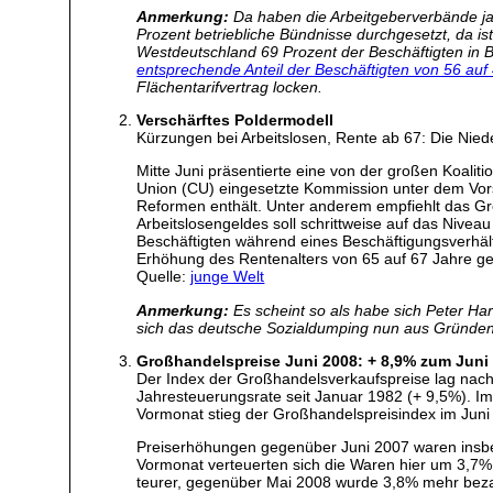
Anmerkung:
Da haben die Arbeitgeberverbände jah
Prozent betriebliche Bündnisse durchgesetzt, da is
Westdeutschland 69 Prozent der Beschäftigten in B
entsprechende Anteil der Beschäftigten von 56 auf
Flächentarifvertrag locken.
Verschärftes Poldermodell
Kürzungen bei Arbeitslosen, Rente ab 67: Die Nied
Mitte Juni präsentierte eine von der großen Koalit
Union (CU) eingesetzte Kommission unter dem Vorsi
Reformen enthält. Unter anderem empfiehlt das Gr
Arbeitslosengeldes soll schrittweise auf das Nivea
Beschäftigten während eines Beschäftigungsverhä
Erhöhung des Rentenalters von 65 auf 67 Jahre ge
Quelle:
junge Welt
Anmerkung:
Es scheint so als habe sich Peter Ha
sich das deutsche Sozialdumping nun aus Gründen
Großhandelspreise Juni 2008: + 8,9% zum Juni
Der Index der Großhandelsverkaufspreise lag nach
Jahresteuerungsrate seit Januar 1982 (+ 9,5%). I
Vormonat stieg der Großhandelspreisindex im Jun
Preiserhöhungen gegenüber Juni 2007 waren insb
Vormonat verteuerten sich die Waren hier um 3,7%
teurer, gegenüber Mai 2008 wurde 3,8% mehr beza