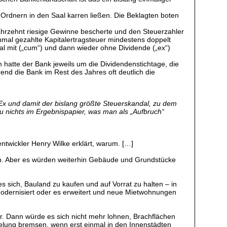
Ordnern in den Saal karren ließen. Die Beklagten boten
hrzehnt riesige Gewinne bescherte und den Steuerzahler
inmal gezahlte Kapitalertragsteuer mindestens doppelt
al mit („cum“) und dann wieder ohne Dividende („ex“)
 hatte der Bank jeweils um die Dividendenstichtage, die
end die Bank im Rest des Jahres oft deutlich die
.
 und damit der bislang größte Steuerskandal, zu dem
zu nichts im Ergebnispapier, was man als „Aufbruch“
twickler Henry Wilke erklärt, warum. […]
en. Aber es würden weiterhin Gebäude und Grundstücke
es sich, Bauland zu kaufen und auf Vorrat zu halten – in
modernisiert oder es erweitert und neue Mietwohnungen
r. Dann würde es sich nicht mehr lohnen, Brachflächen
delung bremsen, wenn erst einmal in den Innenstädten