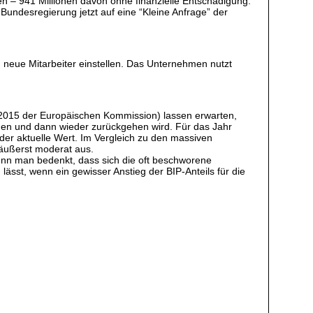
den – 941 Millionen davon ohne finanzielle Entschädigung.
Bundesregierung jetzt auf eine “Kleine Anfrage” der
.
g neue Mitarbeiter einstellen. Das Unternehmen nutzt
2015 der Europäischen Kommission) lassen erwarten,
igen und dann wieder zurückgehen wird. Für das Jahr
der aktuelle Wert. Im Vergleich zu den massiven
 äußerst moderat aus.
wenn man bedenkt, dass sich die oft beschworene
lässt, wenn ein gewisser Anstieg der BIP-Anteils für die