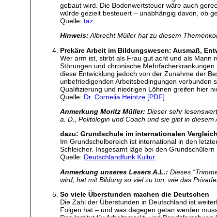
gebaut wird. Die Bodenwertsteuer wäre auch gerechte
würde gezielt besteuert – unabhängig davon, ob ge
Quelle:
taz
Hinweis:
Albrecht Müller hat zu diesem Themenk
Prekäre Arbeit im Bildungswesen: Ausmaß, Ent
Wer arm ist, stirbt als Frau gut acht und als Ma
Störungen und chronische Mehrfacherkrankungen zu
diese Entwicklung jedoch von der Zunahme der Be
unbefriedigenden Arbeitsbedingungen verbunden si
Qualifizierung und niedrigen Löhnen greifen hier 
Quelle:
Dr. Cornelia Heintze [PDF]
Anmerkung Moritz Müller:
Dieser sehr lesenswerte
a. D., Politologin und Coach und sie gibt in diese
dazu: Grundschule im internationalen Vergleic
Im Grundschulbereich ist international in den let
Schleicher. Insgesamt läge bei den Grundschülern 
Quelle:
Deutschlandfunk Kultur
Anmerkung unseres Lesers A.L.:
Dieses “Trimmen
wird, hat mit Bildung so viel zu tun, wie das Priva
So viele Überstunden machen die Deutschen
Die Zahl der Überstunden in Deutschland ist weite
Folgen hat – und was dagegen getan werden muss