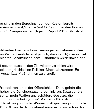
ung sind in den Berechnungen der Kosten bereits
ein Anstieg um 4,5 Jahre (auf 22,4) und bei den Frauen
7 auf 63,7 angenommen (Ageing Report 2015, Statistical
lliarden Euro aus Privatisierungen einnehmen sollen.
 Wahrscheinlichste ist jedoch, dass (auch) dieses Ziel
schlagten Schätzungen bzw. Einnahmen wiederholen sich
 setzen, dass es das Ziel wieder verfehlen wird.
it der griechischen Politiker, Macht abzutreten. Es
e Austeritäts-Maßnahmen zu ergreifen.
testierenden in der Öffentlichkeit. Dazu gehört die
chehen die Berichterstattung dominieren. Dazu gehört,
sonal, mehr Waffen und schärfere Gesetze, die
und den Schutz „seiner“ Polizei im Blick als er noch
Verletzung von Polizist*innen in Abgrenzung zur für alle
§113 StGB wurde dahingehend erweitert, dass schon das