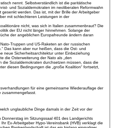
tisch nennt. Selbstverständlich ist die paritätische
Christ- und Sozialdemokraten im neoliberalen Reformwahn
gesenkt werden. Das ist, mit der Brille der Arbeitgeber
ber mit schlechteren Leistungen in der
oalitionäre nicht, was sich in Italien zusammenbraut? Die
politik der EU nicht länger hinnehmen. Solange der
prüche der angeblichen Europafreunde ändern daran
 – Nato-Truppen und US-Raketen an der russischen
n.“ Das kann aber nur heißen, dass die Ost- und
ne neue Sicherheitsarchitektur unter Einbeziehung
e die Osterweiterung der Nato als „den
ten die Sozialdemokraten durchsetzen müssen, dass die
r diesen Bedingungen die „große Koalition“ fortsetzt,
sverhandlungen für eine gemeinsame Wiederauflage der
ese zusammengefasst.
welch unglaubliche Dinge damals in der Zeit vor der
m Donnerstag im Sitzungssaal 401 des Landgerichts
n. Ihr Ex-Arbeitgeber Hypo-Vereinsbank (HVB) verklagt die
chen Bankenlandschaft ist das ein bislang einmaliger