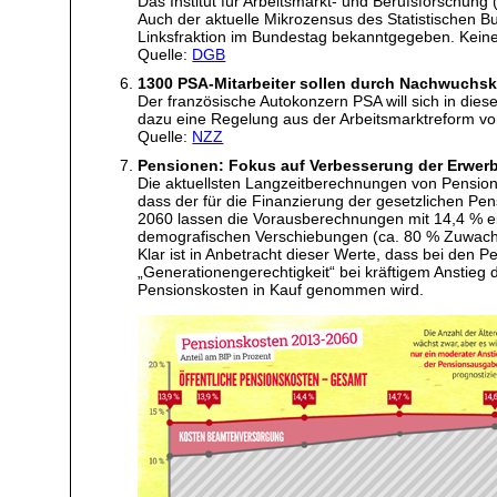
Das Institut für Arbeitsmarkt- und Berufsforschung 
Auch der aktuelle Mikrozensus des Statistischen B
Linksfraktion im Bundestag bekanntgegeben. Keine
Quelle:
DGB
1300 PSA-Mitarbeiter sollen durch Nachwuchskr
Der französische Autokonzern PSA will sich in dies
dazu eine Regelung aus der Arbeitsmarktreform vo
Quelle:
NZZ
Pensionen: Fokus auf Verbesserung der Erwerb
Die aktuellsten Langzeitberechnungen von Pensio
dass der für die Finanzierung der gesetzlichen Pe
2060 lassen die Vorausberechnungen mit 14,4 % ein
demografischen Verschiebungen (ca. 80 % Zuwachs 
Klar ist in Anbetracht dieser Werte, dass bei den
„Generationengerechtigkeit“ bei kräftigem Anstieg 
Pensionskosten in Kauf genommen wird.