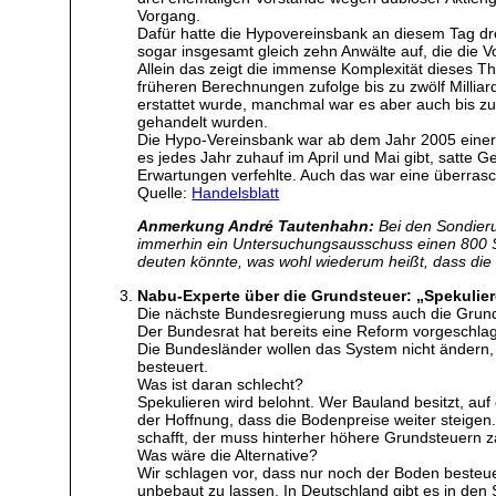
Vorgang.
Dafür hatte die Hypovereinsbank an diesem Tag dre
sogar insgesamt gleich zehn Anwälte auf, die die Vor
Allein das zeigt die immense Komplexität dieses
früheren Berechnungen zufolge bis zu zwölf Millia
erstattet wurde, manchmal war es aber auch bis zu
gehandelt wurden.
Die Hypo-Vereinsbank war ab dem Jahr 2005 einer d
es jedes Jahr zuhauf im April und Mai gibt, satte 
Erwartungen verfehlte. Auch das war eine überras
Quelle:
Handelsblatt
Anmerkung André Tautenhahn:
Bei den Sondier
immerhin ein Untersuchungsausschuss einen 800 Sei
deuten könnte, was wohl wiederum heißt, dass die 
Nabu-Experte über die Grundsteuer: „Spekulier
Die nächste Bundesregierung muss auch die Grunds
Der Bundesrat hat bereits eine Reform vorgeschlag
Die Bundesländer wollen das System nicht ändern,
besteuert.
Was ist daran schlecht?
Spekulieren wird belohnt. Wer Bauland besitzt, auf 
der Hoffnung, dass die Bodenpreise weiter steigen
schafft, der muss hinterher höhere Grundsteuern z
Was wäre die Alternative?
Wir schlagen vor, dass nur noch der Boden besteu
unbebaut zu lassen. In Deutschland gibt es in den