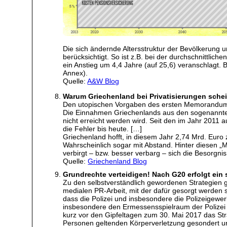
Die sich ändernde Altersstruktur der Bevölkerung 
berücksichtigt. So ist z.B. bei der durchschnittli
ein Anstieg um 4,4 Jahre (auf 25,6) veranschlagt. 
Annex).
Quelle:
A&W Blog
Warum Griechenland bei Privatisierungen schei
Den utopischen Vorgaben des ersten Memorandums z
Die Einnahmen Griechenlands aus den sogenannten P
nicht erreicht werden wird. Seit den im Jahr 201
die Fehler bis heute. […]
Griechenland hofft, in diesem Jahr 2,74 Mrd. Euro
Wahrscheinlich sogar mit Abstand. Hinter diesen „M
verbirgt – bzw. besser verbarg – sich die Besorgn
Quelle:
Griechenland Blog
Grundrechte verteidigen! Nach G20 erfolgt ein
Zu den selbstverständlich gewordenen Strategien g
medialen PR-Arbeit, mit der dafür gesorgt werden s
dass die Polizei und insbesondere die Polizeigew
insbesondere den Ermessensspielraum der Polizei e
kurz vor den Gipfeltagen zum 30. Mai 2017 das Stra
Personen geltenden Körperverletzung gesondert un