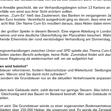
i Anwälte geschickt, die vor Verhandlungsbeginn schon 13 Kartons an 
fälle von einst aus ihrer Sicht erörtern sollten.
 Themas. „Cum-Ex“ hieß das Zauberwort, das Banken im vergangenen Ja
rden Euro kostete. Vereinfacht ausgedrückt ging es darum, dass eine e
 acht Mal. Der Name Cum-Ex resultiert daraus, dass Aktien dabei einm
er großen Spieler in diesem Bereich. Eine eigene Abteilung in London
Gewinne und eine deutliche Übererfüllung der Planzahlen beschert. Währ
chende Erkenntnis der rund vierstündigen Verhandlung am Donnerstag
ungsverhandlungen zwischen Union und SPD spielte das Thema Cum-Ex
ten starken Bericht anfertigte, keine Rolle. Zumindest findet sich da
neue Regierung da weitermachen will, wo sie aufgehört hat.
en wird belohnt“
teuer reformieren, fordern Naturschützer und Mieterbund. Siedlungsen
en. Warum sind Sie damit nicht zufrieden?
 sondern die Grundsteuer nur an die aktuellen Verkehrswerte anpass
dem kein Gebäude steht, zahlt derzeit nur geringe Steuern. Also lohnt 
. Gleichzeitig wird das Bauen im Bestand bestraft. Wer sein Gebäude 
ahlen.
ert wird. Die Grundsteuer würde zu einer sogenannten Bodenwertsteue
 Städten über 150.000 Hektar, die ungenutzt sind. Es würde die Zersie