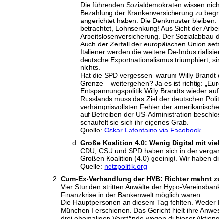
Die führenden Sozialdemokraten wissen nicht m
Bezahlung der Krankenversicherung zu begrü
angerichtet haben. Die Denkmuster bleiben. V
betrachtet, Lohnsenkung! Aus Sicht der Arbe
Arbeitslosenversicherung. Der Sozialabbau de
Auch der Zerfall der europäischen Union setz
Italiener werden die weitere De-Industrialis
deutsche Exportnationalismus triumphiert, 
nichts.
Hat die SPD vergessen, warum Willy Brandt 
Grenze – weitergehen? Ja es ist richtig: „E
Entspannungspolitik Willy Brandts wieder au
Russlands muss das Ziel der deutschen Poli
verhängnisvollsten Fehler der amerikanisch
auf Betreiben der US-Administration beschl
schaufelt sie sich ihr eigenes Grab.
Quelle:
Oskar Lafontaine via Facebook
Große Koalition 4.0: Wenig Digital mit vie
CDU, CSU und SPD haben sich in der verga
Großen Koalition (4.0) geeinigt. Wir haben 
Quelle:
netzpolitik.org
Cum-Ex-Verhandlung der HVB: Richter mahnt z
Vier Stunden stritten Anwälte der Hypo-Vereinsbank
Finanzkrise in der Bankenwelt möglich waren.
Die Hauptpersonen an diesem Tag fehlten. Weder 
München I erschienen. Das Gericht hielt ihre Anwes
drei ehemaligen Vorstände wegen dubioser Aktienge