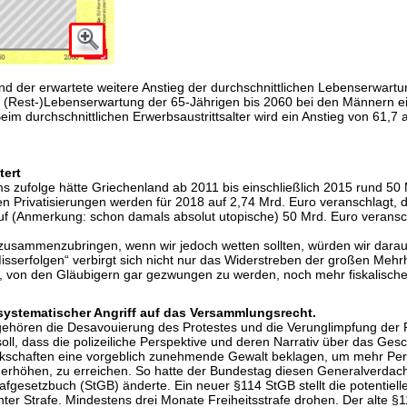
und der erwartete weitere Anstieg der durchschnittlichen Lebenserwart
chen (Rest-)Lebenserwartung der 65-Jährigen bis 2060 bei den Männern 
Beim durchschnittlichen Erwerbsaustrittsalter wird ein Anstieg von 61,
tert
ufolge hätte Griechenland ab 2011 bis einschließlich 2015 rund 50 Mi
rivatisierungen werden für 2018 auf 2,74 Mrd. Euro veranschlagt, das
1 auf (Anmerkung: schon damals absolut utopische) 50 Mrd. Euro veran
 zusammenzubringen, wenn wir jedoch wetten sollten, würden wir darauf
isserfolgen“ verbirgt sich nicht nur das Widerstreben der großen Mehrhe
is, von den Gläubigern gar gezwungen zu werden, noch mehr fiskalisch
 systematischer Angriff auf das Versammlungsrecht.
ehören die Desavouierung des Protestes und die Verunglimpfung der Pro
oll, dass die polizeiliche Perspektive und deren Narrativ über das Ges
erkschaften eine vorgeblich zunehmende Gewalt beklagen, um mehr Per
rhöhen, zu erreichen. So hatte der Bundestag diesen Generalverdacht 
fgesetzbuch (StGB) änderte. Ein neuer §114 StGB stellt die potentielle 
ter Strafe. Mindestens drei Monate Freiheitsstrafe drohen. Der alte 