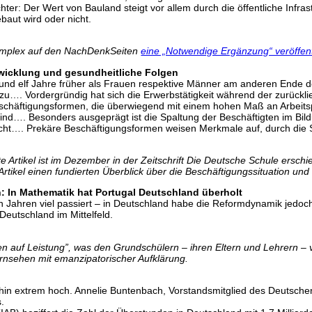
r: Der Wert von Bauland steigt vor allem durch die öffentliche Infrast
baut wird oder nicht.
omplex auf den NachDenkSeiten
eine „Notwendige Ergänzung“ veröffent
wicklung und gesundheitliche Folgen
nn rund elf Jahre früher als Frauen respektive Männer am anderen En
…. Vordergründig hat sich die Erwerbstätigkeit während der zurückli
schäftigungsformen, die überwiegend mit einem hohen Maß an Arbeitsp
nd…. Besonders ausgeprägt ist die Spaltung der Beschäftigten im Bil
nicht…. Prekäre Beschäftigungsformen weisen Merkmale auf, durch die 
 Artikel ist im Dezember in der Zeitschrift Die Deutsche Schule erschi
m Artikel einen fundierten Überblick über die Beschäftigungssituation u
h: In Mathematik hat Portugal Deutschland überholt
zten Jahren viel passiert – in Deutschland habe die Reformdynamik je
Deutschland im Mittelfeld.
 auf Leistung”, was den Grundschülern – ihren Eltern und Lehrern – 
tfernsehen mit emanzipatorischer Aufklärung.
rhin extrem hoch. Annelie Buntenbach, Vorstandsmitglied des Deutsch
.