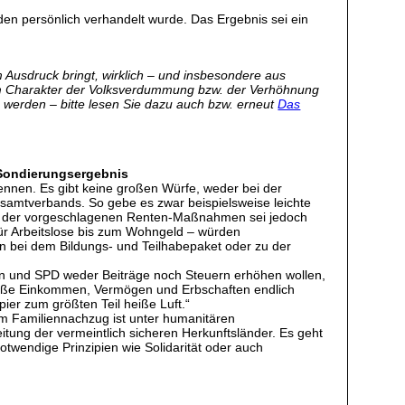
en persönlich verhandelt wurde. Das Ergebnis sei ein
m Ausdruck bringt, wirklich – und insbesondere aus
dem Charakter der Volksverdummung bzw. der Verhöhnung
werden – bitte lesen Sie dazu auch bzw. erneut
Das
n Sondierungsergebnis
kennen. Es gibt keine großen Würfe, weder bei der
esamtverbands. So gebe es zwar beispielsweise leichte
ine der vorgeschlagenen Renten-Maßnahmen sei jedoch
r Arbeitslose bis zum Wohngeld – würden
n bei dem Bildungs- und Teilhabepaket oder zu der
nion und SPD weder Beiträge noch Steuern erhöhen wollen,
große Einkommen, Vermögen und Erbschaften endlich
ier zum größten Teil heiße Luft.“
eim Familiennachzug ist unter humanitären
tung der vermeintlich sicheren Herkunftsländer. Es geht
otwendige Prinzipien wie Solidarität oder auch