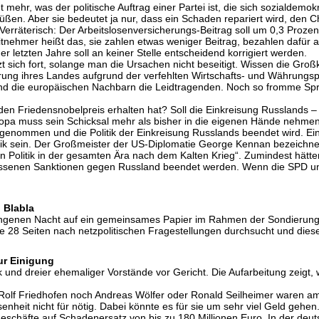
ehr, was der politische Auftrag einer Partei ist, die sich sozialdemokra
ßen. Aber sie bedeutet ja nur, dass ein Schaden repariert wird, den 
erräterisch: Der Arbeitslosenversicherungs-Beitrag soll um 0,3 Prozent 
itnehmer heißt das, sie zahlen etwas weniger Beitrag, bezahlen dafür a
r letzten Jahre soll an keiner Stelle entscheidend korrigiert werden.
t sich fort, solange man die Ursachen nicht beseitigt. Wissen die Großk
ierung ihres Landes aufgrund der verfehlten Wirtschafts- und Währungs
sind die europäischen Nachbarn die Leidtragenden. Noch so fromme S
den Friedensnobelpreis erhalten hat? Soll die Einkreisung Russlands
uropa muss sein Schicksal mehr als bisher in die eigenen Hände nehme
fgenommen und die Politik der Einkreisung Russlands beendet wird. Ei
tik sein. Der Großmeister der US-Diplomatie George Kennan bezeichnet
en Politik in der gesamten Ära nach dem Kalten Krieg“. Zumindest hät
ossenen Sanktionen gegen Russland beendet werden. Wenn die SPD unte
l Blabla
ngenen Nacht auf ein gemeinsames Papier im Rahmen der Sondierung
die 28 Seiten nach netzpolitischen Fragestellungen durchsucht und di
ur Einigung
 und dreier ehemaliger Vorstände vor Gericht. Die Aufarbeitung zeigt, 
Rolf Friedhofen noch Andreas Wölfer oder Ronald Seilheimer waren a
enheit nicht für nötig. Dabei könnte es für sie um sehr viel Geld gehe
schäfte auf Schadenersatz von bis zu 180 Millionen Euro. In der deuts