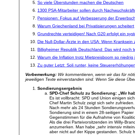
So viele Überstunden machen die Deutschen
1300 PSA-Mitarbeiter sollen durch Nachwuchskräft
Pensionen: Fokus auf Verbesserung der Erwerbsch
Warum Griechenland bei Privatisierungen scheitert
Grundrechte verteidigen! Nach G20 erfolgt ein sys
Die Null-Dollar-Ärzte in den USA: Wenn Kranksein
Billigheimer Republik Deutschland: Das wird noch 
Warum die Inflation trotz Mietpreisboom so niedrig i
Zu guter Letzt: Soli runter, keine Steuererhöhunge
Vorbemerkung:
Wir kommentieren, wenn wir das für nötig
jeweiligen Texte einverstanden sind. Wenn Sie diese Übers
Sondierungsergebnis
SPD-Chef Schulz zu Sondierung: „Wir hab
Es ist vollbracht: SPD und Union einigen s
Chef Martin Schulz zeigt sich sehr zufrieden.
Nach mehr als 24 Stunden Sondierungsverhand
Sondierung sind in einem 28-seitigen Papier
Gegenstimmen für die Aufnahme von Koaliti
Als die drei Parteivorsitzenden im Willy-Br
anzumerken. Man habe „sehr intensiv mitei
aber nicht auf der Kippe gestanden. Schulz