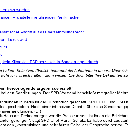
e ersetzt werden
ancen – anstelle irreführender Panikmache
tematischer Angriff auf das Versammlungsrecht.
 zum Luxus wird
teuer
st
n, kein Klimaziel! FDP setzt sich in Sondierungen durch
 halten. Selbstverständlich bedeutet die Aufnahme in unsere Übersicht 
icht für hilfreich halten, dann weisen Sie doch bitte Ihre Bekannten au
en hervorragende Ergebnisse erzielt“
ich bei den Sondierungen. Der SPD-Vorstand beschließt mit großer Meh
lungen in Berlin ist der Durchbruch geschafft: SPD, CDU und CSU habe
 festgeschrieben. Nach einer intensiven Debatte über das Sondierungsp
onsverhandlungen. (…)
andt-Haus am Freitagmorgen vor die Presse treten, ist ihnen die Erlei
nander gerungen“, sagt SPD-Chef Martin Schulz. Es habe durchaus „t
 hebt den „konstruktiven und sehr fairen Geist“ der Gespräche hervor