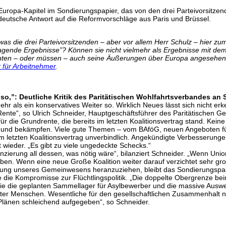
ropa-Kapitel im Sondierungspapier, das von den drei Parteivorsitzend
 deutsche Antwort auf die Reformvorschläge aus Paris und Brüssel.
was die drei Parteivorsitzenden – aber vor allem Herr Schulz – hier zu
ragende Ergebnisse”? Können sie nicht vielmehr als Ergebnisse mit 
nnten – oder müssen – auch seine Äußerungen über Europa angesehen 
t für Arbeitnehmer
.
r so,”: Deutliche Kritik des Paritätischen Wohlfahrtsverbandes a
hr als ein konservatives Weiter so. Wirklich Neues lässt sich nicht er
ente“, so Ulrich Schneider, Hauptgeschäftsführer des Paritätischen G
die Grundrente, die bereits im letzten Koalitionsvertrag stand. Ke
n und bekämpfen. Viele gute Themen – vom BAföG, neuen Angeboten fü
 letzten Koalitionsvertrag unverbindlich. Angekündigte Verbesserunge
t wieder. „Es gibt zu viele ungedeckte Schecks.“
anzierung all dessen, was nötig wäre“, bilanziert Schneider. „Wenn U
eben. Wenn eine neue Große Koalition weiter darauf verzichtet sehr 
ierung unseres Gemeinwesens heranzuziehen, bleibt das Sondierungspap
ere die Kompromisse zur Flüchtlingspolitik. „Die doppelte Obergrenze b
ie die geplanten Sammellager für Asylbewerber und die massive Auswei
teter Menschen. Wesentliche für den gesellschaftlichen Zusammenhalt n
länen schleichend aufgegeben“, so Schneider.