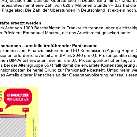
(IAB) beziffert die Zahl der Überstunden in Deutschland mit 1,7 Milliar
undesamtes nennt eine Zahl von 828,7 Millionen Stunden – das hat die 
 Frage also: Die Zahl der Überstunden in Deutschland ist extrem hoch
äfte ersetzt werden
em Jahr von 1300 Beschäftigten in Frankreich trennen, aber gleichzeiti
n Präsident Emmanuel Macron, die das Arbeitsrecht gelockert hatte.
schancen – anstelle irreführender Panikmache
nskommission, Finanzministerium und EU-Kommission (Ageing Report 
nsionen erforderliche Anteil am BIP bis 2040 um 0,8 Prozentpunkte ste
en BIP-Anteil erwarten, der nur um 0,5 Prozentpunkte höher liegt als 
bei der Altersgruppe 65+) fällt damit die erwartete Kostensteigerung
 Pensionskosten keinerlei Grund zur Panikmache besteht. Umso mehr, 
des Anteils älterer Menschen an der Gesamtbevölkerung nur realisieren 