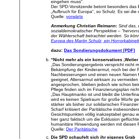
eingehen muss“.
Der SPD-Vorsitzende betont besonders das Eu
„Aufbruch für Europa“, so Schulz. Es sei die
Quelle:
vorwärts
Anmerkung Christian Reimann:
Sind das, 
sozialdemokratischer Perspektive – “hervor
der Wählerschaft betrachtet werden. So kö
Europa des Martin Schulz, ein Horrorkabinet
dazu:
Das Sondierungsdokument [PDF]
“Nicht mehr als ein konservatives ,Weite
„Das Sondierungsergebnis verspricht nicht me
Bekämpfung der Kinderarmut, noch bei der R
Nachbesserungen und einen neuen Namen für 
geeignet, Altersarmut wirksam zu vermeide
angesprochen, blieben jedoch wie schon beim
Pflege finden sich im Finanzierungsplan nich
„Das Hauptmanko ist und bleibt die Unterfin
wird es keinen Spielraum für große Würfe g
stärker als bisher zur solidarischen Finanz
Scharf kritisiert der Paritätische insbesond
Gesichtspunkten völlig inakzeptabel genau w
hier ganz faktisch um die Exklusion geflüch
humanitäre Hinwendung werden mit diesen P
Quelle:
Der Paritätische
Die SPD schaufelt sich ihr eigenes Grab