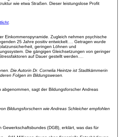
ruktur wie etwa Straßen. Dieser leistungslose Profit
licht
.
de der Einkommenspyramide. Zugleich nehmen psychische
egenden 25 Jahre positiv entwickelt…. Getragen wurde
latzunsicherheit, geringen Löhnen und
dungssystem. Die gängigen Gleichsetzungen von geringer
Stressfaktoren auf Dauer gestellt werden….
enen. Die Autorin Dr. Cornelia Heintze ist Stadtkämmerin
nd deren Folgen im Bildungswesen.
doch abgenommen, sagt der Bildungsforscher Andreas
von Bildungsforschern wie Andreas Schleicher empfohlen
en Gewerkschaftsbundes (DGB), erklärt, was das für