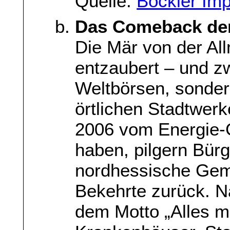
Quelle:
Böckler Imp
Das Comeback d
Die Mär von der Al
entzaubert – und zw
Weltbörsen, sonder
örtlichen Stadtwer
2006 vom Energie-
haben, pilgern Bürg
nordhessische Gem
Bekehrte zurück. N
dem Motto „Alles 