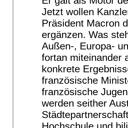
Er galt als Motor d
Jetzt wollen Kanzle
Präsident Macron d
ergänzen. Was steh
Außen-, Europa- und
fortan miteinander
konkrete Ergebniss
französische Minist
französische Juge
werden seither Au
Städtepartnerschaf
Hochschule und bil