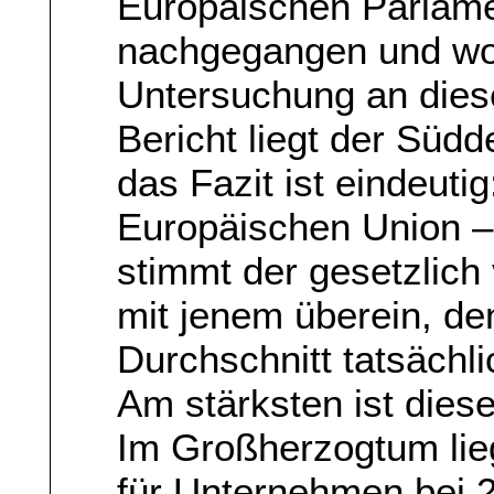
Europäischen Parlame
nachgegangen und wol
Untersuchung an dies
Bericht liegt der Süd
das Fazit ist eindeuti
Europäischen Union –
stimmt der gesetzlich
mit jenem überein, de
Durchschnitt tatsächl
Am stärksten ist die
Im Großherzogtum lieg
für Unternehmen bei 2