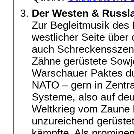
Der Westen & Russl
Zur Begleitmusik des 
westlicher Seite über
auch Schreckensszenar
Zähne gerüstete Sowje
Warschauer Paktes dur
NATO – gern in Zentra
Systeme, also auf de
Weltkrieg vom Zaune b
unzureichend gerüste
kämpfte. Als prominen