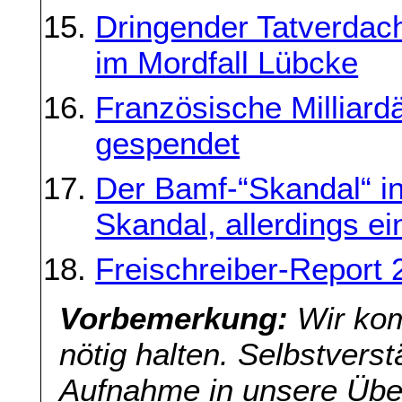
Dringender Tatverdac
im Mordfall Lübcke
Französische Milliard
gespendet
Der Bamf-“Skandal“ i
Skandal, allerdings e
Freischreiber-Report 
Vorbemerkung:
Wir kom
nötig halten. Selbstverst
Aufnahme in unsere Übers