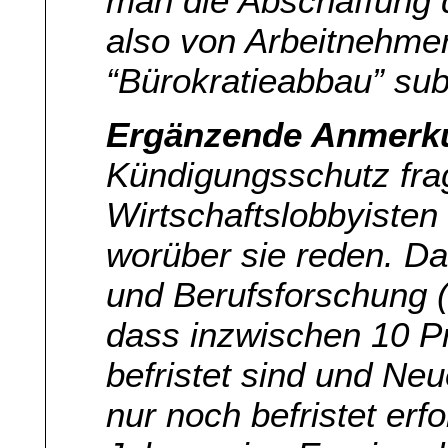
man die Abschaffung 
also von Arbeitnehme
“Bürokratieabbau” su
Ergänzende Anmerk
Kündigungsschutz frag
Wirtschaftslobbyisten
worüber sie reden. Das
und Berufsforschung (I
dass inzwischen 10 Pr
befristet sind und Neu
nur noch befristet erf