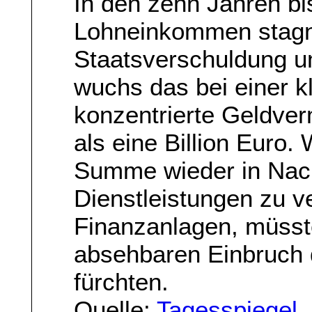
In den zehn Jahren bi
Lohneinkommen stagni
Staatsverschuldung um
wuchs das bei einer k
konzentrierte Geldve
als eine Billion Euro.
Summe wieder in Nac
Dienstleistungen zu v
Finanzanlagen, müsst
absehbaren Einbruch d
fürchten.
Quelle:
Tagesspiegel