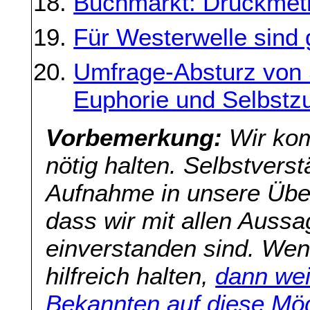
Buchmarkt: Druckme
Für Westerwelle sind 
Umfrage-Absturz von 
Euphorie und Selbstzu
Vorbemerkung:
Wir kom
nötig halten. Selbstverst
Aufnahme in unsere Übers
dass wir mit allen Aussa
einverstanden sind. Wenn
hilfreich halten,
dann wei
Bekannten auf diese Mög