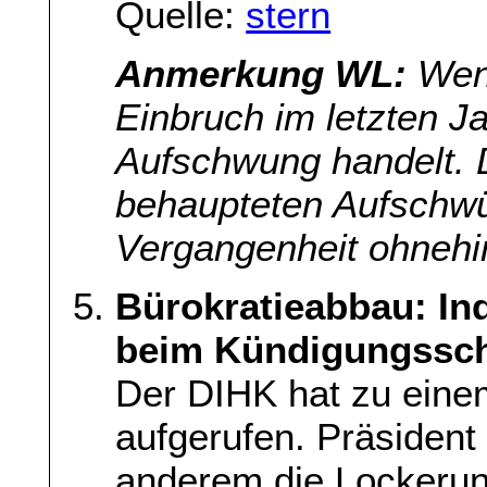
Quelle:
stern
Anmerkung WL:
Wen
Einbruch im letzten J
Aufschwung handelt. D
behaupteten Aufschwü
Vergangenheit ohneh
Bürokratieabbau: In
beim Kündigungssc
Der DIHK hat zu eine
aufgerufen. Präsident 
anderem die Lockeru