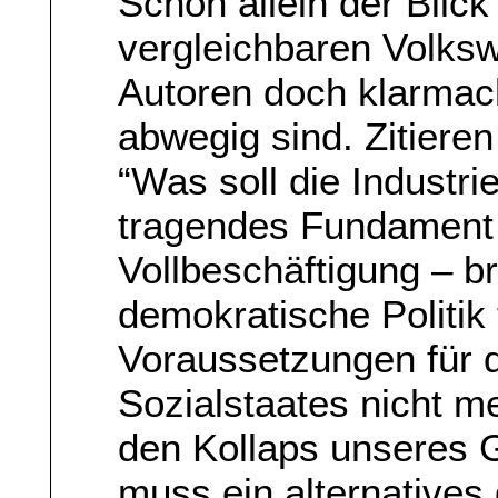
Schon allein der Blic
vergleichbaren Volksw
Autoren doch klarmac
abwegig sind. Zitiere
“Was soll die Industri
tragendes Fundament 
Vollbeschäftigung – b
demokratische Politik
Voraussetzungen für d
Sozialstaates nicht m
den Kollaps unseres 
muss ein alternatives 