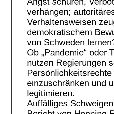
Angst schüren, Verbot
verhängen; autoritäre
Verhaltensweisen ze
demokratischem Bewu
von Schweden lernen
Ob „Pandemie“ oder T
nutzen Regierungen so
Persönlichkeitsrechte 
einzuschränken und 
legitimieren.
Auffälliges Schweigen
Bericht von Henning