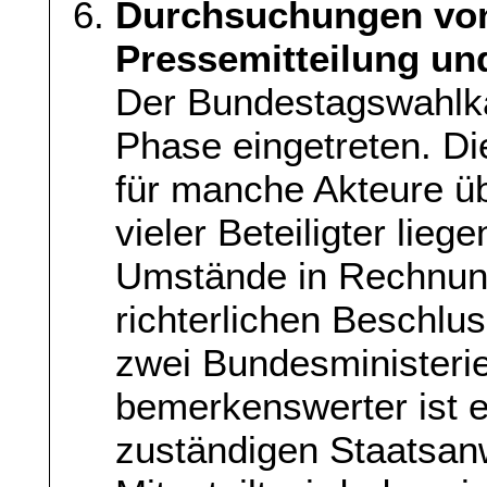
Durchsuchungen von
Pressemitteilung u
Der Bundestagswahlkam
Phase eingetreten. D
für manche Akteure ü
vieler Beteiligter lie
Umstände in Rechnung s
richterlichen Beschlu
zwei Bundesministeri
bemerkenswerter ist e
zuständigen Staatsan