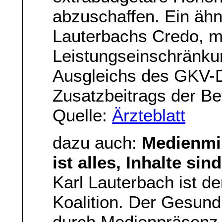
abzuschaffen. Ein ähn
Lauterbachs Credo, m
Leistungseinschränku
Ausgleichs des GKV-D
Zusatzbeitrags der B
Quelle:
Ärzteblatt
dazu auch:
Medienmin
ist alles, Inhalte sin
Karl Lauterbach ist d
Koalition. Der Gesundh
durch Medienpräsenz 