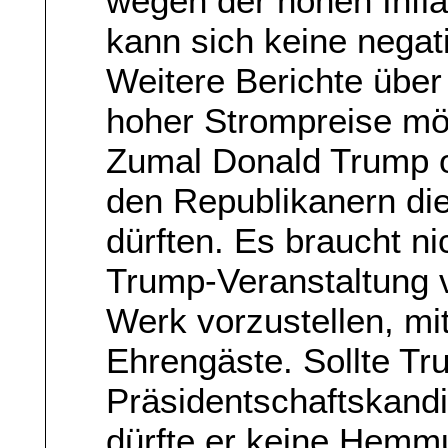
wegen der hohen Infla
kann sich keine negati
Weitere Berichte übe
hoher Strompreise mö
Zumal Donald Trump o
den Republikanern d
dürften. Es braucht ni
Trump-Veranstaltung v
Werk vorzustellen, mi
Ehrengäste. Sollte Tr
Präsidentschaftskandi
dürfte er keine Hemm