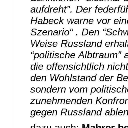
aufdreht”. Der federf
Habeck warne vor eine
Szenario“ . Den “Schw
Weise Russland erhalt
“politische Albtraum”
die offensichtlich nich
den Wohlstand der Be
sondern vom politisch
zunehmenden Konfron
gegen Russland able
dazu auch:
Mahrer be