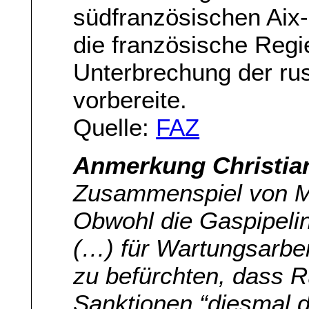
südfranzösischen Aix
die französische Regi
Unterbrechung der ru
vorbereite.
Quelle:
FAZ
Anmerkung Christia
Zusammenspiel von Med
Obwohl die Gaspipeli
(…) für Wartungsarbei
zu befürchten, dass 
Sanktionen “diesmal 