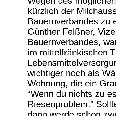
Wegen des möglichen
kürzlich der Milchau
Bauernverbandes zu 
Günther Felßner, Viz
Bauernverbandes, war
im mittelfränkischen T
Lebensmittelversorgun
wichtiger noch als Wä
Wohnung, die ein Grad
“Wenn du nichts zu es
Riesenproblem.” Soll
dann werde schon zwö