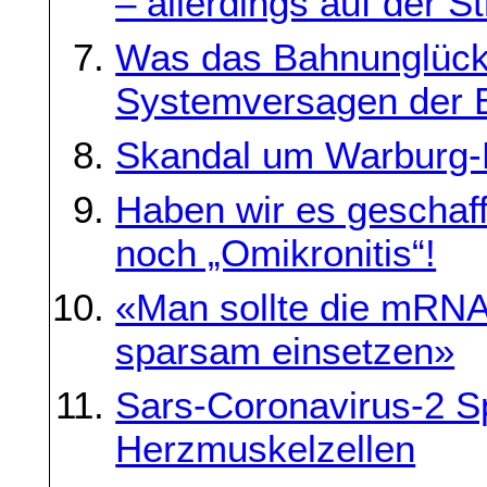
– allerdings auf der S
Was das Bahnunglück 
Systemversagen der B
Skandal um Warburg-B
Haben wir es geschaf
noch „Omikronitis“!
«Man sollte die mRNA-
sparsam einsetzen»
Sars-Coronavirus-2 Spi
Herzmuskelzellen