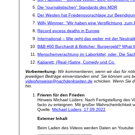
Die “journalistischen” Standards des MDR
Der Westen hat Friedensvorschläge zur Beendigun
Willy Wimmer: “Wir haben eine Verpflichtung, zum 
Record excess deaths in Europe
International – Wie geht das weiter mit der Neutrali
B&B #60 Burchardt & Böttcher: Burgergeld? What
Menschenverachtung im Laborkittel, oder: Die Sa
Kabarett, (Real-)Satire, Comedy und Co.
Vorbemerkung:
Wir kommentieren, wenn wir das für nötig
jeweiligen Beiträge einverstanden sind. Sie können uns 
videohinweise@nachdenkseiten.de
schicken. Wenn Sie die
hin.
Frieren für den Frieden
Hinweis Michael Lüders: Nach Fertigstellung des V
facto zu enteignen. Mit großer Wahrscheinlichkeit 
Quelle:
Michael Lüders, 17.09.2022
Externer Inhalt
Beim Laden des Videos werden Daten an Youtube 