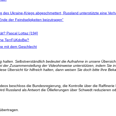
g des Ukraine-Kriegs abgeschmettert, Russland unterstützte eine Ver
Ende der Feindseligkeiten beizutragen”
tät? Pascal Lottaz [194]
 the TerrFüKdoBw?
che mit dem Geschlecht
 halten. Selbstverständlich bedeutet die Aufnahme in unsere Übersicht 
bei der Zusammenstellung der Videohinweise unterstützen, indem Sie i
se Übersicht für hilfreich halten, dann weisen Sie doch bitte Ihre Bek
ideos beschloss die Bundesregierung, die Kontrolle über die Raffiner
wird Russland als Antwort die Öllieferungen über Schwedt reduzieren ode
übertragen.