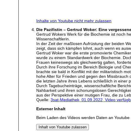
Inhalte von Youtube nicht mehr zulassen
Die Pazifistin – Gertrud Woker: Eine vergessen
Gertrud Wokers Werk für die Biochemie ist noch h
Wissenschaftlerin.
In der Zeit der maßlosen Aufrüstung der beiden We
zeigt, dass sich kämpfen lohnt, auch wenn es ausw
Gertrud Woker war die erste promovierte Chemikeri
wurde zu einem Standardwerk der Biochemie. Doch 
Frauen keineswegs als gleichwertig galten, forderte
Durch ihre Forschung im Bereich Biologie und Chem
brachte sie bald in Konflikt mit der militaristisch
hohe Alter für Frieden und gegen den Missbrauch de
die letzten Jahre ihres Lebens schließlich in einer 
Durch Tagebucheinträge, wissenschaftliche Bericht
Nahbarkeit und ihren schonungslosen Gerechtigkei
aus der Perspektive einer mutigen Frau, die zu L
Quelle:
3sat-Mediathek, 01.09.2022, Video verfügb
Externer Inhalt
Beim Laden des Videos werden Daten an Youtube 
Inhalt von Youtube zulassen