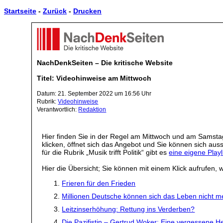
Startseite
-
Zurück
-
Drucken
NachDenkSeiten – Die kritische Website
Titel: Videohinweise am Mittwoch
Datum: 21. September 2022 um 16:56 Uhr
Rubrik:
Videohinweise
Verantwortlich:
Redaktion
Hier finden Sie in der Regel am Mittwoch und am Samstag
klicken, öffnet sich das Angebot und Sie können sich a
für die Rubrik „Musik trifft Politik“ gibt es
eine eigene Playl
Hier die Übersicht; Sie können mit einem Klick aufrufen, w
Frieren für den Frieden
Millionen Deutsche können sich das Leben nicht meh
Leitzinserhöhung: Rettung ins Verderben?
Die Pazifistin – Gertrud Woker: Eine vergessene He