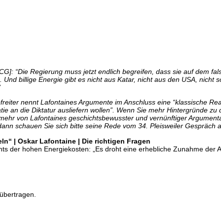
t CG]: “Die Regierung muss jetzt endlich begreifen, dass sie auf dem 
 Und billige Energie gibt es nicht aus Katar, nicht aus den USA, nicht 
”
freiter nennt Lafontaines Argumente im Anschluss eine “klassische Reakt
atie an die Diktatur ausliefern wollen”. Wenn Sie mehr Hintergründe z
mehr von Lafontaines geschichtsbewusster und vernünftiger Argumentat
dann schauen Sie sich bitte seine Rede vom 34. Pleisweiler Gespräch 
ln“ | Oskar Lafontaine | Die richtigen Fragen
ts der hohen Energiekosten: „Es droht eine erhebliche Zunahme der Arm
übertragen.