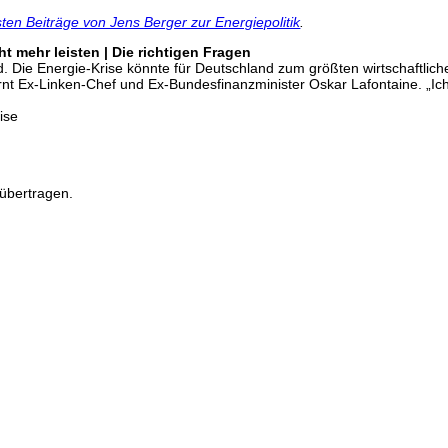
ten Beiträge von Jens Berger zur Energiepolitik
.
 mehr leisten | Die richtigen Fragen
. Die Energie-Krise könnte für Deutschland zum größten wirtschaftlich
nt Ex-Linken-Chef und Ex-Bundesfinanzminister Oskar Lafontaine. „Ich
ise
übertragen.