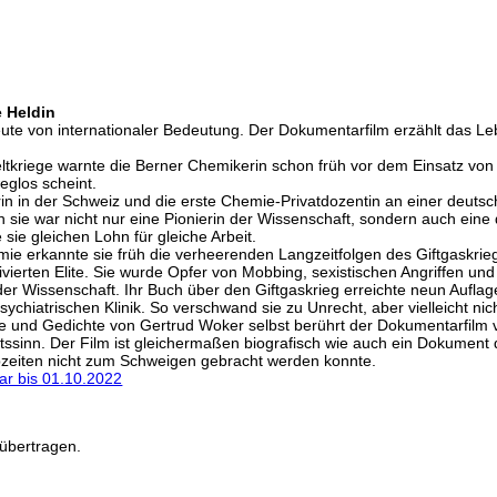
e Heldin
eute von internationaler Bedeutung. Der Dokumentarfilm erzählt das 
ltkriege warnte die Berner Chemikerin schon früh vor dem Einsatz von
eglos scheint.
n in der Schweiz und die erste Chemie-Privatdozentin an einer deutsch
sie war nicht nur eine Pionierin der Wissenschaft, sondern auch ein
 sie gleichen Lohn für gleiche Arbeit.
ie erkannte sie früh die verheerenden Langzeitfolgen des Giftgaskriegs
 motivierten Elite. Sie wurde Opfer von Mobbing, sexistischen Angriffen 
r Wissenschaft. Ihr Buch über den Giftgaskrieg erreichte neun Auflagen
psychiatrischen Klinik. So verschwand sie zu Unrecht, aber vielleicht ni
e und Gedichte von Gertrud Woker selbst berührt der Dokumentarfilm v
tssinn. Der Film ist gleichermaßen biografisch wie auch ein Dokument
ebzeiten nicht zum Schweigen gebracht werden konnte.
ar bis 01.10.2022
übertragen.