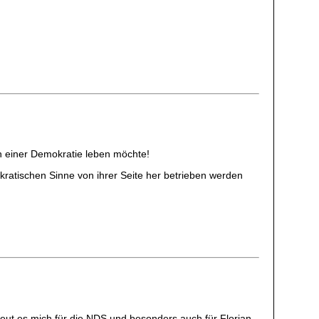
n einer Demokratie leben möchte!
okratischen Sinne von ihrer Seite her betrieben werden
freut es mich für die NDS und besonders auch für Florian