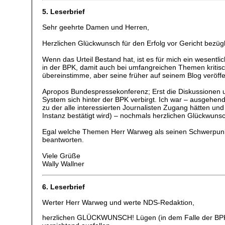
5. Leserbrief
Sehr geehrte Damen und Herren,
Herzlichen Glückwunsch für den Erfolg vor Gericht bezü
Wenn das Urteil Bestand hat, ist es für mich ein wesentlich
in der BPK, damit auch bei umfangreichen Themen kritisch
übereinstimme, aber seine früher auf seinem Blog veröff
Apropos Bundespressekonferenz; Erst die Diskussionen u
System sich hinter der BPK verbirgt. Ich war – ausgehen
zu der alle interessierten Journalisten Zugang hätten und
Instanz bestätigt wird) – nochmals herzlichen Glückwuns
Egal welche Themen Herr Warweg als seinen Schwerpunkt b
beantworten.
Viele Grüße
Wally Wallner
6. Leserbrief
Werter Herr Warweg und werte NDS-Redaktion,
herzlichen GLÜCKWUNSCH! Lügen (in dem Falle der BPK) h