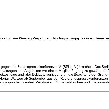
K muss Florian Warweg Zugang zu den Regierungspressekonferenz
gegen die Bundespressekonferenz e.V. (BPK e.V.) berichtet. Das Berlin
ranstaltungen und Angeboten wie einem Mitglied Zugang zu gewähren“. D
tzes folge und „der Beklagte vorliegend an die Beachtung der Grundrec
 Florian Warweg ab September aus den Regierungspressekonferenzen be
gesprochen werden. Wir danken für die zahlreichen und interessanten 