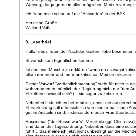
Warweg, der ja gerne in allen möglichen Medien verungli
Ich freue mich schon auf die “Antworten” in der BPK.
Herzliche Grüße
Wieland Voß
9. Leserbrief
Hallo liebes Team der Nachdenkseiten, liebe Leserinnen 
Bevor ich zum Eigentlichen komme…
Ist das eine Masche zu erklären “wenn du es wagst kritis
allem der mehr und mehr unkritischen Medien erklären.
Dieser Vorwurf “Verächtlichmachung” steht für mich in e
wahrzunehmen, nämlich der Regierung nicht nur “den Arsc
Etikettenschwindel sein?) – sie sogar zu kritisieren.
Nebenbei finde ich es befremdlich, dass sich ausgerechne
Ehrverletzung soll offensichtlich von einer inhaltlichen A
gut im Austeilen sind, insbesondere auch Frau Baerbock.
Rassismus (“der Russe war’s”, Vorurteile ggü China uva
sind da an der Tagesordnung. Nebenbei: dass eine solche
führt… das meine ich jetzt nicht unbedingt auf die Nach