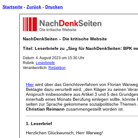
Startseite
-
Zurück
-
Drucken
NachDenkSeiten – Die kritische Website
Titel: Leserbriefe zu „Sieg für NachDenkSeiten: BP
Datum: 4. August 2023 um 15:30 Uhr
Rubrik:
Leserbriefe
Verantwortlich:
Redaktion
Hier
wird über das Gerichtsverfahren von Florian Warweg 
Beklagte dazu verurteilt wird, „den Kläger zu seinen Ve
Anspruch insbesondere aus Artikel 3 und 5 des Grundgese
innerhalb eines Monats Berufung einlegen sollte, könnte
selten zur Sprache gekommene sozialpolitische Themen an
Christian Reimann
zusammengestellt worden ist.
1. Leserbrief
Herzlichen Glückwunsch, Herr Warweg!