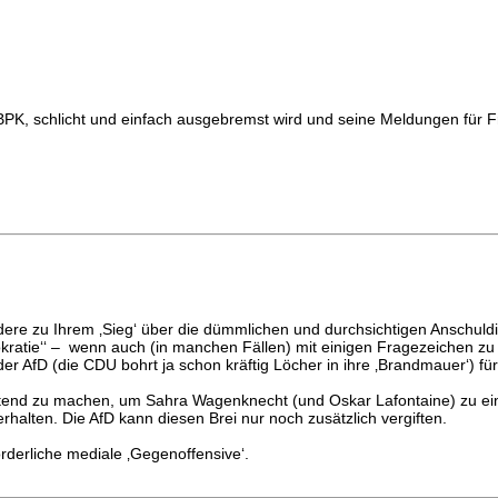
BPK, schlicht und einfach ausgebremst wird und seine Meldungen für F
re zu Ihrem ‚Sieg‘ über die dümmlichen und durchsichtigen Anschuld
kratie‘‘ – wenn auch (in manchen Fällen) mit einigen Fragezeichen zu 
er AfD (die CDU bohrt ja schon kräftig Löcher in ihre ‚Brandmauer‘) fü
 geltend zu machen, um Sahra Wagenknecht (und Oskar Lafontaine) zu e
rhalten. Die AfD kann diesen Brei nur noch zusätzlich vergiften.
rderliche mediale ‚Gegenoffensive‘.