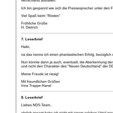
vernichtend ausfallen.
Ich bin gespannt wie sich die Pressesprecher unter den 
Viel Spaß beim “Rösten”
Fröhliche Grüße
H. Dietrich
7. Leserbrief
Hallo,
na das nenne ich einen phantastischen Erfolg, bezüglich
Nun könnte dann ja auch, eventuell, die Aberkennung der 
und nicht den Charakter des “Neuen Deutschland” der 
Meine Freude ist riesig!
Mit freundlichen Grüßen
Irina Trappe-Hanel
8. Leserbrief
Liebes NDS-Team,
ehrlich gesagt habe ich nicht mit einem solchen Urteil ge