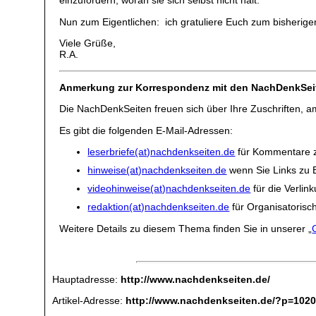
einzufordern, woran sie sich selbst nicht hält.
Nun zum Eigentlichen: ich gratuliere Euch zum bisherig
Viele Grüße,
R.A.
Anmerkung zur Korrespondenz mit den NachDenkSei
Die NachDenkSeiten freuen sich über Ihre Zuschriften, 
Es gibt die folgenden E-Mail-Adressen:
leserbriefe(at)nachdenkseiten.de
für Kommentare z
hinweise(at)nachdenkseiten.de
wenn Sie Links zu 
videohinweise(at)nachdenkseiten.de
für die Verlin
redaktion(at)nachdenkseiten.de
für Organisatorisc
Weitere Details zu diesem Thema finden Sie in unserer „
Hauptadresse:
http://www.nachdenkseiten.de/
Artikel-Adresse:
http://www.nachdenkseiten.de/?p=102