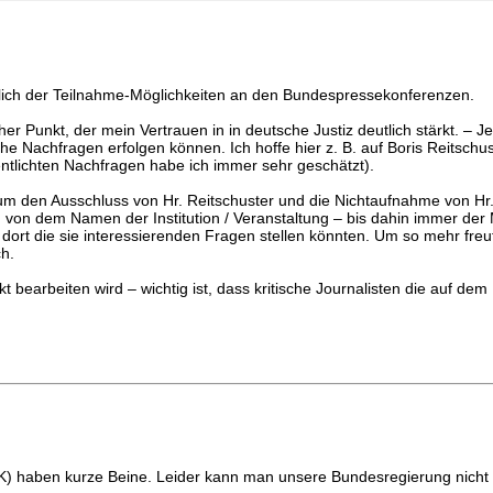
glich der Teilnahme-Möglichkeiten an den Bundespressekonferenzen.
er Punkt, der mein Vertrauen in in deutsche Justiz deutlich stärkt. – Jet
e Nachfragen erfolgen können. Ich hoffe hier z. B. auf Boris Reitschus
entlichten Nachfragen habe ich immer sehr geschätzt).
m den Ausschluss von Hr. Reitschuster und die Nichtaufnahme von Hr.
d von dem Namen der Institution / Veranstaltung – bis dahin immer der
 dort die sie interessierenden Fragen stellen könnten. Um so mehr freut
ch.
earbeiten wird – wichtig ist, dass kritische Journalisten die auf de
aben kurze Beine. Leider kann man unsere Bundesregierung nicht vor