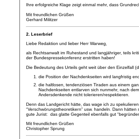
Ihre erfolgreiche Klage zeigt einmal mehr, dass Grundre
Mit freundlichen Grüßen
Gerhard Militzer
2. Leserbrief
Liebe Redaktion und lieber Herr Warweg,
als Rechtsanwalt im Ruhestand und langjähriger, teils kr
der Bundespressekonferenz erstritten haben!
Die Bedeutung des Urteils geht weit über den Einzelfall (
die Position der Nachdenkseiten wird langfristig en
die haltlosen, tendenziösen Tiraden aus einem ganz
Nachdenkseiten entlarven sich nunmehr, nach dem U
Andersdenkende nicht tolerieren/respektieren.
Denn das Landgericht hätte, das wage ich zu spekulieren,
“Verschwörungstheoretikern” usw. handeln. Dann hätten s
gute Jurist: das glatte Gegenteil ebenfalls gut “begründe
Mit freundlichen Grüßen
Christopher Sprung