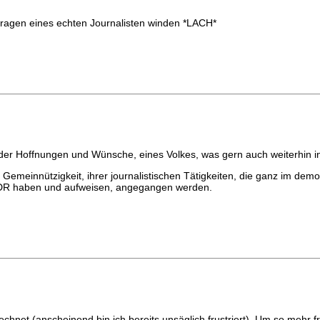
Fragen eines echten Journalisten winden *LACH*
 der Hoffnungen und Wünsche, eines Volkes, was gern auch weiterhin i
Gemeinnützigkeit, ihrer journalistischen Tätigkeiten, die ganz im dem
DDR haben und aufweisen, angegangen werden.
rechnet (anscheinend bin ich bereits unsäglich frustriert). Um so mehr 