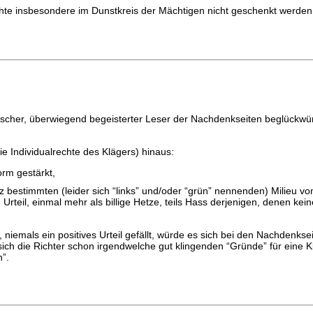
chte insbesondere im Dunstkreis der Mächtigen nicht geschenkt werden
itischer, überwiegend begeisterter Leser der Nachdenkseiten beglückwün
die Individualrechte des Klägers) hinaus:
orm gestärkt,
 bestimmten (leider sich “links” und/oder “grün” nennenden) Milieu von
rteil, einmal mehr als billige Hetze, teils Hass derjenigen, denen k
 niemals ein positives Urteil gefällt, würde es sich bei den Nachdenk
ich die Richter schon irgendwelche gut klingenden “Gründe” für eine K
n”.