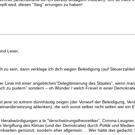
mpft wird, diesen “Sieg” errungen zu haben!
und Leser,
ch zu sein, dann verklage ich dich wegen Beleidigung (auf Steuerzahle
iner Linie mit einer angeblichen”Delegitimierung des Staates”, wenn m
h zu pudern” sondern – oh Wunder / welch Frevel in einer Demokratie
t jene so extrem dünnhäutig zeigen (der Vorwurf der Beleidigung, Verä
useinandersetzung ablenken), die sich sonst selber nicht selten wie ein 
), Herabwürdigungen a la “Verschwörungstheoretiker”, Corona-Leugner,
 Vergiftung des Klimas (und der Demokratie) durch Politik und Medie
denkseiten gemünzt, sondern eher allgemein…. Wer hätte das gedacht. 