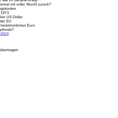
n wie im Ukraine-Krieg?
inmal mit voller Wucht zurück?
ngskosten
e 1973
rker US-Dollar
 der EU
om herkömmlichen Euro
gsfonds?
0.2023
übertragen.