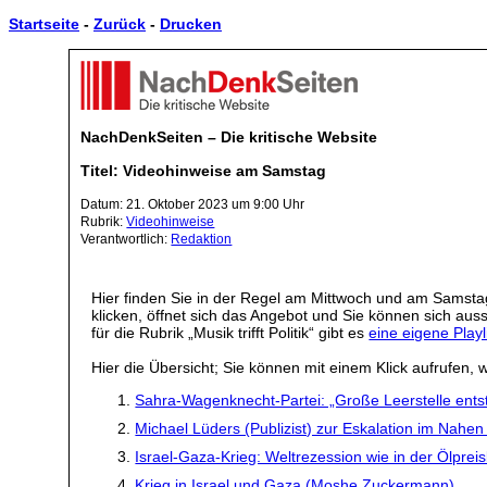
Startseite
-
Zurück
-
Drucken
NachDenkSeiten – Die kritische Website
Titel: Videohinweise am Samstag
Datum: 21. Oktober 2023 um 9:00 Uhr
Rubrik:
Videohinweise
Verantwortlich:
Redaktion
Hier finden Sie in der Regel am Mittwoch und am Samstag
klicken, öffnet sich das Angebot und Sie können sich a
für die Rubrik „Musik trifft Politik“ gibt es
eine eigene Playl
Hier die Übersicht; Sie können mit einem Klick aufrufen, w
Sahra-Wagenknecht-Partei: „Große Leerstelle entst
Michael Lüders (Publizist) zur Eskalation im Nahe
Israel-Gaza-Krieg: Weltrezession wie in der Ölprei
Krieg in Israel und Gaza (Moshe Zuckermann)