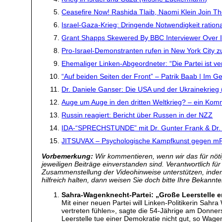
Ceasefire Now! Rashida Tlaib, Naomi Klein Join T
Israel-Gaza-Krieg: Dringende Notwendigkeit rationa
Grant Shapps Skewered By BBC Interviewer Over I
Pro-Israel-Demonstranten rufen in New York City 
Ehemaliger Linken-Abgeordneter: “Die Partei ist ve
“Auf beiden Seiten der Front” – Patrik Baab | Im G
Dr. Daniele Ganser: Die USA und der Ukrainekrieg 
Auge um Auge in den dritten Weltkrieg? – ein Ko
Russin reagiert: Bericht über Russen in der NZZ
IDA-“SPRECHSTUNDE” mit Dr. Gunter Frank & Dr. 
JITSUVAX – Psychologische Kampfkunst gegen m
Vorbemerkung:
Wir kommentieren, wenn wir das für nötig
jeweiligen Beiträge einverstanden sind. Verantwortlich fü
Zusammenstellung der Videohinweise unterstützen, inde
hilfreich halten, dann weisen Sie doch bitte Ihre Bekannte
Sahra-Wagenknecht-Partei: „Große Leerstelle en
Mit einer neuen Partei will Linken-Politikerin Sahra
vertreten fühlen», sagte die 54-Jährige am Donner
Leerstelle tue einer Demokratie nicht gut, so Wag