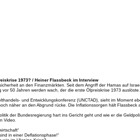
reiskrise 1973? / Heiner Flassbeck im Interview
nsicherheit an den Finanzmärkten. Seit dem Angriff der Hamas auf Isra
or 50 Jahren werden wach, der die erste Ölpreiskrise 1973 auslöste. 
lthandels- und Entwicklungskonferenz (UNCTAD), sieht im Moment eben
och näher an den Abgrund rücke. Die Inflationssorgen hält Flassbeck al
litik der Bundesregierung hart ins Gericht geht und wie er die Geldpo
en Video.
irtschaft“
 sind in einer Deflationsphase!“