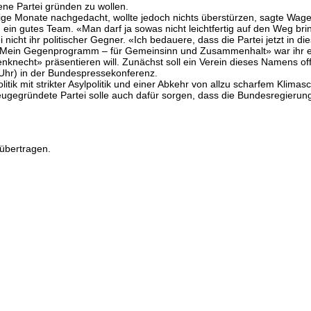
gene Partei gründen zu wollen.
ige Monate nachgedacht, wollte jedoch nichts überstürzen, sagte Wage
r, ein gutes Team. «Man darf ja sowas nicht leichtfertig auf den Weg br
 nicht ihr politischer Gegner. «Ich bedauere, dass die Partei jetzt in d
Mein Gegenprogramm – für Gemeinsinn und Zusammenhalt» war ihr erst
» präsentieren will. Zunächst soll ein Verein dieses Namens offiziell
Uhr) in der Bundespressekonferenz.
itik mit strikter Asylpolitik und einer Abkehr von allzu scharfem Klimas
 neugegründete Partei solle auch dafür sorgen, dass die Bundesregieru
übertragen.