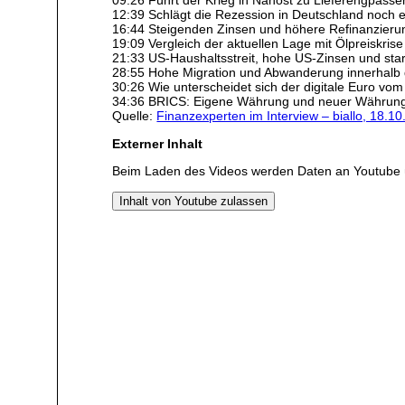
09:26 Führt der Krieg in Nahost zu Lieferengpässe
12:39 Schlägt die Rezession in Deutschland noch e
16:44 Steigenden Zinsen und höhere Refinanzieru
19:09 Vergleich der aktuellen Lage mit Ölpreiskris
21:33 US-Haushaltsstreit, hohe US-Zinsen und sta
28:55 Hohe Migration und Abwanderung innerhalb
30:26 Wie unterscheidet sich der digitale Euro v
34:36 BRICS: Eigene Währung und neuer Währun
Quelle:
Finanzexperten im Interview – biallo, 18.1
Externer Inhalt
Beim Laden des Videos werden Daten an Youtube 
Inhalt von Youtube zulassen