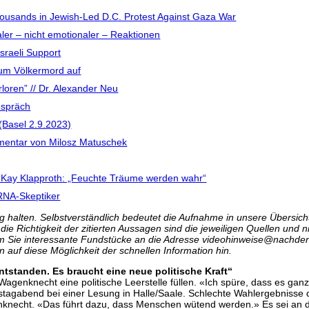
housands in Jewish-Led D.C. Protest Against Gaza War
ler – nicht emotionaler – Reaktionen
sraeli Support
zum Völkermord auf
rloren” // Dr. Alexander Neu
espräch
(Basel 2.9.2023)
mmentar von Milosz Matuschek
Kay Klapproth: „Feuchte Träume werden wahr“
RNA-Skeptiker
 halten. Selbstverständlich bedeutet die Aufnahme in unsere Übersicht 
r die Richtigkeit der zitierten Aussagen sind die jeweiligen Quellen und
m Sie interessante Fundstücke an die Adresse
videohinweise@nachden
n auf diese Möglichkeit der schnellen Information hin.
tstanden. Es braucht eine neue politische Kraft“
 Wagenknecht eine politische Leerstelle füllen. «Ich spüre, dass es ganz 
stagabend bei einer Lesung in Halle/Saale. Schlechte Wahlergebnisse d
enknecht. «Das führt dazu, dass Menschen wütend werden.» Es sei an d