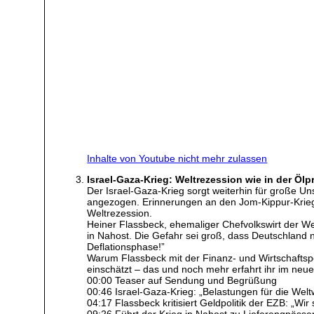
Inhalte von Youtube nicht mehr zulassen
Israel-Gaza-Krieg: Weltrezession wie in der Ölp
Der Israel-Gaza-Krieg sorgt weiterhin für große U
angezogen. Erinnerungen an den Jom-Kippur-Krieg v
Weltrezession.
Heiner Flassbeck, ehemaliger Chefvolkswirt der We
in Nahost. Die Gefahr sei groß, dass Deutschland n
Deflationsphase!”
Warum Flassbeck mit der Finanz- und Wirtschaftspo
einschätzt – das und noch mehr erfahrt ihr im neu
00:00 Teaser auf Sendung und Begrüßung
00:46 Israel-Gaza-Krieg: „Belastungen für die Weltw
04:17 Flassbeck kritisiert Geldpolitik der EZB: „Wir