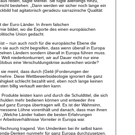
s reden, sagte Merkel. Sie fügte allerdings hinzu,
 nicht bestehen: „Dann werden wir sicher noch lange ein
ckbild hat agitatorisch geradezu sarrazinsche Qualität:
it der Euro-Länder. In ihrem falschen
mie bildet, wo die Exporte des einen europäischen
litische Union gedacht.
ist – nun auch noch für die europäische Ebene die
 sie auch nicht begreifen, dass wenn überall in Europa
nzelnen Ländern sondern überall in Europa führen muss.
 Welt niederkonkurriert, wir auf Dauer nicht nur eine
s Globus eine Verschuldungskrise ausbrechen würde?
; sie meint, dass durch (Geld-)Forderungen der
mehre. Diese Wettbewerbsideologie ignoriert die ganz
higkeit schlecht bezahlt wird, eben noch lange keinen
ten billig verkauft werden kann.
Produkte leisten kann und durch die Schuldtitel, die sich
 Schulden mehr bedienen können und entweder ihre
f ganz Europa übertragen will. Es ist der Wahnsinn,
ngemessene Löhne vorenthält und danach, dass man ihnen
ch: „Welche Länder haben die besten Erfahrungen
 Arbeitsverhältnisse Vorreiter in Europa war.
Rechnung tragend. Von Umdenken bei ihr selbst kann
e Agenda-Denken nunmehr für ganz Europa durchzusetzen,