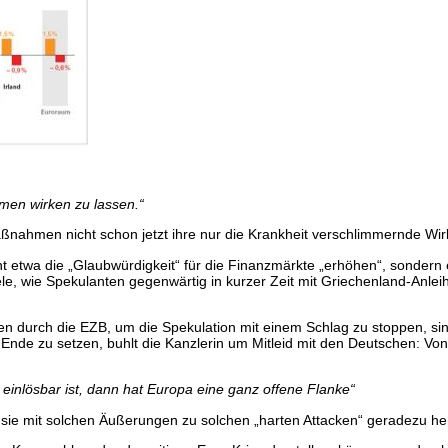
men wirken zu lassen.“
ßnahmen nicht schon jetzt ihre nur die Krankheit verschlimmernde Wi
etwa die „Glaubwürdigkeit“ für die Finanzmärkte „erhöhen“, sondern e
iele, wie Spekulanten gegenwärtig in kurzer Zeit mit Griechenland-Anle
 durch die EZB, um die Spekulation mit einem Schlag zu stoppen, sind
de zu setzen, buhlt die Kanzlerin um Mitleid mit den Deutschen: Vo
 einlösbar ist, dann hat Europa eine ganz offene Flanke“
s sie mit solchen Äußerungen zu solchen „harten Attacken“ geradezu her