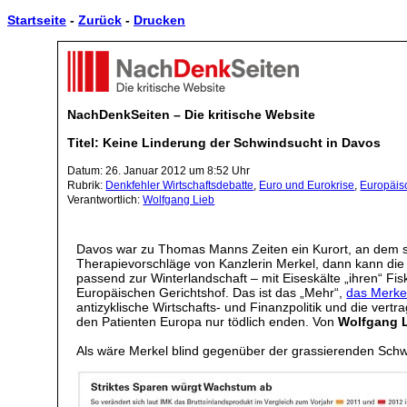
Startseite
-
Zurück
-
Drucken
NachDenkSeiten – Die kritische Website
Titel: Keine Linderung der Schwindsucht in Davos
Datum: 26. Januar 2012 um 8:52 Uhr
Rubrik:
Denkfehler Wirtschaftsdebatte
,
Euro und Eurokrise
,
Europäis
Verantwortlich:
Wolfgang Lieb
Davos war zu Thomas Manns Zeiten ein Kurort, an dem s
Therapievorschläge von Kanzlerin Merkel, dann kann die
passend zur Winterlandschaft – mit Eiseskälte „ihren“ 
Europäischen Gerichtshof. Das ist das „Mehr“,
das Merkel
antizyklische Wirtschafts- und Finanzpolitik und die ve
den Patienten Europa nur tödlich enden. Von
Wolfgang 
Als wäre Merkel blind gegenüber der grassierenden Schw