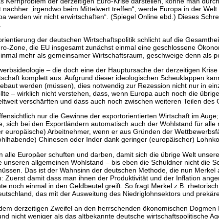
 Kernproblem der derzeitigen Euro-Krise darstellen, könne man durchau
 nachher „irgendwo beim Mittelwert treffen“, werde Europa in der Welt
a werden wir nicht erwirtschaften“. (Spiegel Online ebd.) Dieses Schre
.
orientierung der deutschen Wirtschaftspolitik schlicht auf die Gesamthe
Euro-Zone, die EU insgesamt zunächst einmal eine geschlossene Ökono
 einmal mehr als gemeinsamer Wirtschaftsraum, geschweige denn als po
rbsideologie – die doch eine der Hauptursache der derzeitigen Krise 
tschaft komplett aus. Aufgrund dieser ideologischen Scheuklappen kann
bgebaut werden (müssen), dies notwendig zur Rezession nicht nur in ei
llte – wirklich nicht verstehen, dass, wenn Europa auch noch die übrige
eltweit verschärften und dass auch noch zwischen weiteren Teilen de
ensichtlich nur die Gewinne der exportorientierten Wirtschaft im Auge
sich bei den Exportländern automatisch auch der Wohlstand für alle 
der europäische) Arbeitnehmer, wenn er aus Gründen der Wettbewerbsfä
hlhabende) Chinesen oder Inder dank geringer (europäischer) Lohnkos
 alle Europäer schuften und darben, damit sich die übrige Welt unsere 
lle unseren allgemeinen Wohlstand – bis eben die Schuldner nicht die
sen. Das ist der Wahnsinn der deutschen Methode, die nun Merkel au
: Zuerst damit dass man ihnen der Produktivität und der Inflation a
 noch einmal in den Geldbeutel greift. So fragt Merkel z.B. rhetoris
eutschland, das mit der Ausweitung des Niedriglohnsektors und prekärer
 dem derzeitigen Zweifel an den herrschenden ökonomischen Dogmen 
r und nicht weniger als das altbekannte deutsche wirtschaftspolitisch