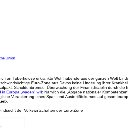
che Union
ich an Tuberkulose erkrankte Wohlhabende aus der ganzen Welt Linder
 schwindsüchtige Euro-Zone aus Davos keine Linderung ihrer Krankhei
Fiskalpakt: Schuldenbremse, Überwachung der Finanzdisziplin durch di
 in Europa „wagen“ will
: Nämlich die „Abgabe nationaler Kompetenzen
rtragliche Verankerung eines Spar- und Austeritätskurses auf gesamteu
Lieb
.
indsucht der Volkswirtschaften der Euro-Zone