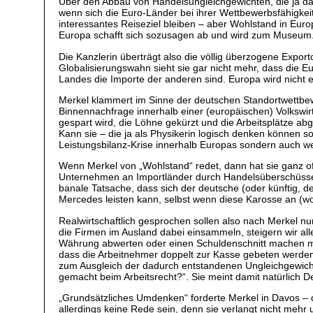
Über den Abbau von Handelsungleichgewichten, die ja das
wenn sich die Euro-Länder bei ihrer Wettbewerbsfähigkeit
interessantes Reiseziel bleiben – aber Wohlstand in Europ
Europa schafft sich sozusagen ab und wird zum Museum
Die Kanzlerin überträgt also die völlig überzogene Export
Globalisierungswahn sieht sie gar nicht mehr, dass die 
Landes die Importe der anderen sind. Europa wird nicht
Merkel klammert im Sinne der deutschen Standortwettbewe
Binnennachfrage innerhalb einer (europäischen) Volkswir
gespart wird, die Löhne gekürzt und die Arbeitsplätze a
Kann sie – die ja als Physikerin logisch denken können so
Leistungsbilanz-Krise innerhalb Europas sondern auch w
Wenn Merkel von „Wohlstand“ redet, dann hat sie ganz off
Unternehmen an Importländer durch Handelsüberschüsse, 
banale Tatsache, dass sich der deutsche (oder künftig, 
Mercedes leisten kann, selbst wenn diese Karosse an (wo
Realwirtschaftlich gesprochen sollen also nach Merkel nun
die Firmen im Ausland dabei einsammeln, steigern wir a
Währung abwerten oder einen Schuldenschnitt machen müs
dass die Arbeitnehmer doppelt zur Kasse gebeten werden
zum Ausgleich der dadurch entstandenen Ungleichgewichte
gemacht beim Arbeitsrecht?“. Sie meint damit natürlich D
„Grundsätzliches Umdenken“ forderte Merkel in Davos –
allerdings keine Rede sein, denn sie verlangt nicht meh