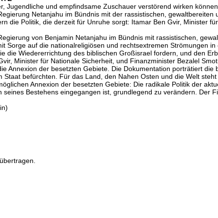
der, Jugendliche und empfindsame Zuschauer verstörend wirken können
e Regierung Netanjahu im Bündnis mit der rassistischen, gewaltbereiten 
die Politik, die derzeit für Unruhe sorgt: Itamar Ben Gvir, Minister fü
e Regierung von Benjamin Netanjahu im Bündnis mit rassistischen, gewal
mit Sorge auf die nationalreligiösen und rechtsextremen Strömungen in 
e die Wiedererrichtung des biblischen Großisrael fordern, und den Er
vir, Minister für Nationale Sicherheit, und Finanzminister Bezalel Smot
e Annexion der besetzten Gebiete. Die Dokumentation porträtiert die b
em Staat befürchten. Für das Land, den Nahen Osten und die Welt steht
öglichen Annexion der besetzten Gebiete: Die radikale Politik der aktu
hren seines Bestehens eingegangen ist, grundlegend zu verändern. Der 
in)
übertragen.