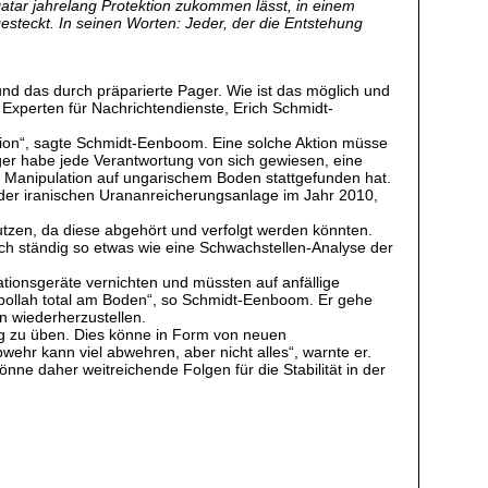
 Qatar jahrelang Protektion zukommen lässt, in einem
gesteckt. In seinen Worten: Jeder, der die Entstehung
nd das durch präparierte Pager. Wie ist das möglich und
Experten für Nachrichtendienste, Erich Schmidt-
ration“, sagte Schmidt-Eenboom. Eine solche Aktion müsse
ger habe jede Verantwortung von sich gewiesen, eine
e Manipulation auf ungarischem Boden stattgefunden hat.
der iranischen Urananreicherungsanlage im Jahr 2010,
tzen, da diese abgehört und verfolgt werden könnten.
lich ständig so etwas wie eine Schwachstellen-Analyse der
tionsgeräte vernichten und müssten auf anfällige
isbollah total am Boden“, so Schmidt-Eenboom. Er gehe
n wiederherzustellen.
g zu üben. Dies könne in Form von neuen
ehr kann viel abwehren, aber nicht alles“, warnte er.
ne daher weitreichende Folgen für die Stabilität in der