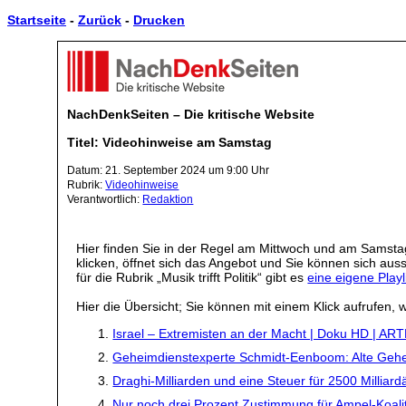
Startseite
-
Zurück
-
Drucken
NachDenkSeiten – Die kritische Website
Titel: Videohinweise am Samstag
Datum: 21. September 2024 um 9:00 Uhr
Rubrik:
Videohinweise
Verantwortlich:
Redaktion
Hier finden Sie in der Regel am Mittwoch und am Samstag
klicken, öffnet sich das Angebot und Sie können sich a
für die Rubrik „Musik trifft Politik“ gibt es
eine eigene Playl
Hier die Übersicht; Sie können mit einem Klick aufrufen, w
Israel – Extremisten an der Macht | Doku HD | AR
Geheimdienstexperte Schmidt-Eenboom: Alte Gehe
Draghi-Milliarden und eine Steuer für 2500 Milliard
Nur noch drei Prozent Zustimmung für Ampel-Koalit