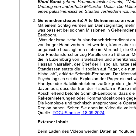
Ehud Barak
(ehem. Premierminister Israels): “Neta
Umfang von anderthalb Milliarden Dollar. Die Hälft
eines palästinensischen Staates verhindern will, 
Geheimdienstexperte: Alte Geheimmission war 
Mit einem Schlag wurden am Dienstagmittag mehr al
was passiert bei solchen Missionen in Geheimdiens
Eenboom.
„Was der israelische Auslandsnachrichtendienst da 
von langer Hand vorbereitet werden, könne aber in
ungarische Leasingfirma stehe im Verdacht, die G
Der Friedensforscher zog Parallelen zu früheren 
die in Luxemburg von israelischen und amerikanisc
Hassan Nasrallah, der Chef der Hisbollah, hatte 
Stattdessen setzte die Hisbollah auf Pager, die nu
Hisbollah“, erklärte Schmidt-Eenboom. Der Mossad
Psychologisch sei die Explosion der Pager ein sch
Handys oder Satellitentelefone zurückgreifen. „Im
davon aus, dass der Iran der Hisbollah in Kürze m
Abschließend betonte Schmidt-Eenboom, dass die 
Raketenlieferungen oder Kommandoaktionen gegen is
Die komplexe und technisch anspruchsvolle Operati
Region haben. Sehen Sie oben im Video die vollst
Quelle:
FOCUS online, 18.09.2024
Externer Inhalt
Beim Laden des Videos werden Daten an Youtube 