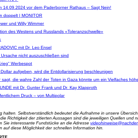
 14.09.2024 vor dem Paderborner Rathaus – Sagt Nein!
en doppelt | MONITOR
oewer und Willy Wimmer
lation des Westens und Russlands «Toleranzschwelle»
k
RADOVIC mit Dr. Leo Ensel
s Ursache nicht auszuschließen sind
-Krieg“ Werbespot
ollar aufgeben, wird die Entdollarisierung beschleunigen
sagt, die wahre Zahl der Toten in Gaza könnte um ein Vielfaches höhe
NDE mit Dr. Gunter Frank und Dr. Kay Klapproth
entlichem Druck – von Multipolar
 halten. Selbstverständlich bedeutet die Aufnahme in unsere Übersicht 
r die Richtigkeit der zitierten Aussagen sind die jeweiligen Quellen und
m Sie interessante Fundstücke an die Adresse
videohinweise@nachden
n auf diese Möglichkeit der schnellen Information hin.
ARTE