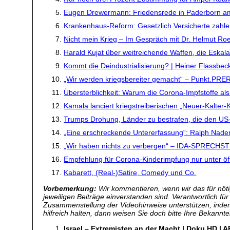
Eugen Drewermann: Friedensrede in Paderborn am
Krankenhaus-Reform: Gesetzlich Versicherte zahl
Nicht mein Krieg – Im Gespräch mit Dr. Helmut R
Harald Kujat über weitreichende Waffen, die Eska
Kommt die Deindustrialisierung? | Heiner Flassbec
„Wir werden kriegsbereiter gemacht“ – Punkt.PRE
Übersterblichkeit: Warum die Corona-Impfstoffe al
Kamala lanciert kriegstreiberischen „Neuer-Kalter
Trumps Drohung, Länder zu bestrafen, die den US-D
„Eine erschreckende Untererfassung“: Ralph Nader 
„Wir haben nichts zu verbergen“ – IDA-SPRECHSTU
Empfehlung für Corona-Kinderimpfung nur unter öff
Kabarett, (Real-)Satire, Comedy und Co.
Vorbemerkung:
Wir kommentieren, wenn wir das für nötig
jeweiligen Beiträge einverstanden sind. Verantwortlich fü
Zusammenstellung der Videohinweise unterstützen, inde
hilfreich halten, dann weisen Sie doch bitte Ihre Bekannte
Israel – Extremisten an der Macht | Doku HD | 