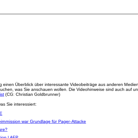
 einen Überblick über interessante Videobeiträge aus anderen Medien
ussuchen, was Sie anschauen wollen. Die Videohinweise sind auch auf 
ist
(CG: Christian Goldbrunner)
as Sie interessiert:
TE
immission war Grundlage für Pager-Attacke
äre?
ion | AFP