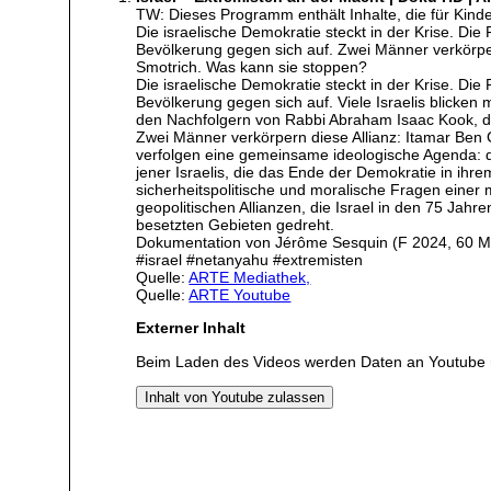
TW: Dieses Programm enthält Inhalte, die für Kin
Die israelische Demokratie steckt in der Krise. Di
Bevölkerung gegen sich auf. Zwei Männer verkörpern 
Smotrich. Was kann sie stoppen?
Die israelische Demokratie steckt in der Krise. Di
Bevölkerung gegen sich auf. Viele Israelis blicken 
den Nachfolgern von Rabbi Abraham Isaac Kook, di
Zwei Männer verkörpern diese Allianz: Itamar Ben G
verfolgen eine gemeinsame ideologische Agenda: di
jener Israelis, die das Ende der Demokratie in ihr
sicherheitspolitische und moralische Fragen einer m
geopolitischen Allianzen, die Israel in den 75 Ja
besetzten Gebieten gedreht.
Dokumentation von Jérôme Sesquin (F 2024, 60 M
#israel #netanyahu #extremisten
Quelle:
ARTE Mediathek,
Quelle:
ARTE Youtube
Externer Inhalt
Beim Laden des Videos werden Daten an Youtube 
Inhalt von Youtube zulassen