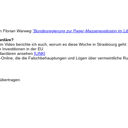
on Florian Warweg
“Bundesregierung zur Pager-Massenexplosion im Lib
iardäre?
Im Video berichte ich euch, worum es diese Woche in Strasbourg geht
 Investitionen in der EU.
lliardären ansehen
[LINK]
 T-Online, die die Falschbehauptungen und Lügen über vermeintliche 
übertragen.