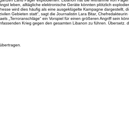
Angst leben, alltägliche elektronische Geräte könnten plötzlich explodi
Presse wird dies häufig als eine ausgeklügelte Kampagne dargestellt, die
 zivilen Gebieten statt“, sagt die Journalistin Lara Bitar, Chefredakte
sraels „Terroranschläge“ ein Vorspiel für einen größeren Angriff sein kön
 umfassenden Krieg gegen den gesamten Libanon zu führen. Übersetz. 
übertragen.