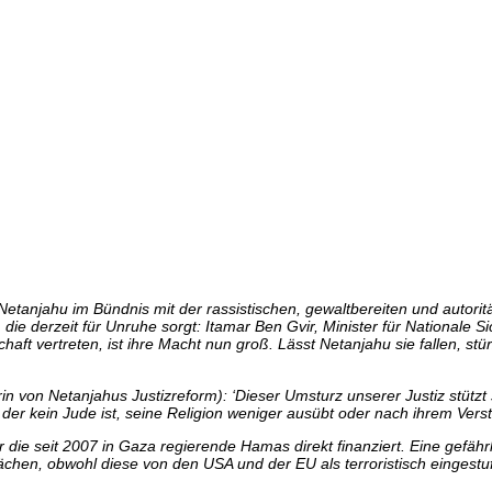
Netanjahu im Bündnis mit der rassistischen, gewaltbereiten und autori
 die derzeit für Unruhe sorgt: Itamar Ben Gvir, Minister für Nationale S
ft vertreten, ist ihre Macht nun groß. Lässt Netanjahu sie fallen, stü
erin von Netanjahus Justizreform): ‘Dieser Umsturz unserer Justiz stütz
der kein Jude ist, seine Religion weniger ausübt oder nach ihrem Verstä
ie seit 2007 in Gaza regierende Hamas direkt finanziert. Eine gefährl
n, obwohl diese von den USA und der EU als terroristisch eingestuft