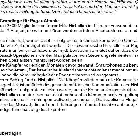
nyahu ist in eine Situation geraten, in der er der Hamas mit Hilfe von
e davon wurde in die militärische Infrastruktur und den Bau der Tunnel 
muss meine Haltung unterstützen und die Hamas finanzieren.”
Grundlage für Pager-Attacke
s 2700 Mitglieder der Terror-Miliz Hisbollah im Libanon verwundet – u
ten? Fragen, die wir nun klären werden mit dem Friedensforscher und 
geleistet hat, war eine sehr erfolgreiche, technisch komplizierte Ope
 kurzer Zeit durchgeführt werden. Der taiwanesische Hersteller der Pa
eräte manipuliert zu haben. Schmidt-Eenboom vermutet daher, dass di
Mossad-Operationen wie der Manipulation von Steuerungselementen in 
hen Spezialisten manipuliert worden seien.
seine Kämpfer vor einigen Monaten davor gewarnt, Smartphones zu benu
n explodierten. „Der israelische Auslandsnachrichtendienst macht natür
 habe die Verwundbarkeit der Pager erkannt und ausgenutzt.
werer Schlag für die Hisbollah. Die Kämpfer würden nun alle Kommunika
 Augenblick ist natürlich die gesamte militärische Kommunikation der H
ilitärische Funkgeräte schicken werde, um die Kommunikationsstrukture
Hisbollah und der Iran nun nicht mehr umhin kämen, massiv Vergeltun
raelische Einrichtungen weltweit geschehen. „Die israelische Flugabw
on des Mossad, die auf den Erfahrungen früherer Einsätze aufbaue, kön
ändige Einschätzung des Experten.
übertragen.