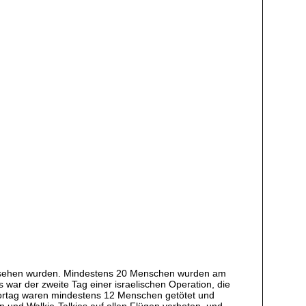
n versehen wurden. Mindestens 20 Menschen wurden am
 war der zweite Tag einer israelischen Operation, die
 Vortag waren mindestens 12 Menschen getötet und
 und Walkie-Talkies auf allen Flügen verboten, und