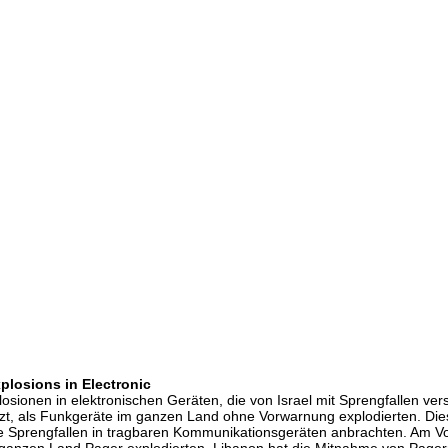
plosions in Electronic
xplosionen in elektronischen Geräten, die von Israel mit Sprengfalle
tzt, als Funkgeräte im ganzen Land ohne Vorwarnung explodierten. Dies
m sie Sprengfallen in tragbaren Kommunikationsgeräten anbrachten. Am
 ganzen Land Pager explodierten. Libanon hat die Mitnahme von Pagern