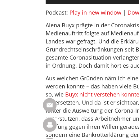
Player
Podcast:
Play in new window
|
Dow
Alena Buyx prägte in der Coronakri
Medienauftritt folgte auf Medienauft
Landes war gefragt. Und die Erkläru
Grundrechtseinschränkungen seit Be
gesamte Coronasituation verlangten
in Ordnung. Doch damit hört es au
Aus welchen Gründen nämlich eine C
werden konnte – das haben viele B
so, wie
Buyx nicht verstehen konnt
widersetzten. Und da ist er sichtbar
hinter die Ausweitung der Corona-Imp
unterstützen, dass Arbeitnehmer un
Impfung gegen ihren Willen geradezu
sondern eine Bankrotterklärung der