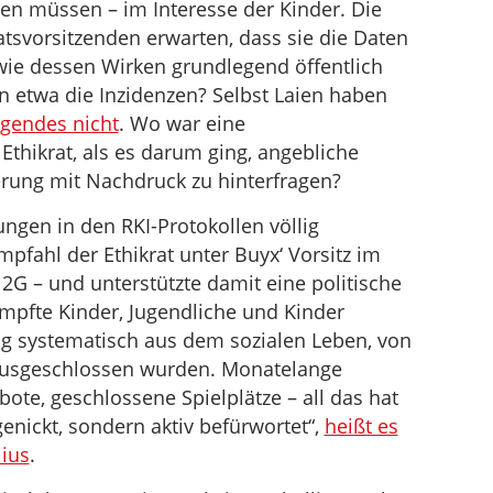
en müssen – im Interesse der Kinder. Die
ratsvorsitzenden erwarten, dass sie die Daten
wie dessen Wirken grundlegend öffentlich
en etwa die Inzidenzen? Selbst Laien haben
gendes nicht
. Wo war eine
 Ethikrat, als es darum ging, angebliche
erung mit Nachdruck zu hinterfragen?
rungen in den RKI-Protokollen völlig
fahl der Ethikrat unter Buyx‘ Vorsitz im
G – und unterstützte damit eine politische
impfte Kinder, Jugendliche und Kinder
ng systematisch aus dem sozialen Leben, von
 ausgeschlossen wurden. Monatelange
ote, geschlossene Spielplätze – all das hat
enickt, sondern aktiv befürwortet“,
heißt es
ius
.