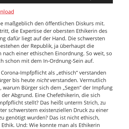
Hoch/Runter
benutzen,
nload
um
se maßgeblich den öffentlichen Diskurs mit.
die
ritt, die Expertise der obersten Ethikerin des
Lautstärke
ng dafür liegt auf der Hand. Die schwersten
zu
stehen der Republik, ja überhaupt die
regeln.
 nach einer ethischen Einordnung. So weit, so
ch schon mit dem In-Ordnung-Sein auf.
orona-Impfpflicht als „ethisch“ verstanden
ürger bis heute
nicht
verstanden. Vermutlich
e
, warum Bürger sich dem „Segen“ der Impfung
, der Abgrund. Eine Chefethikerin, die sich
fpflicht stellt? Das heißt unterm Strich, zu
ter schwerstem existenziellen Druck zu einer
 genötigt wurden? Das ist nicht ethisch,
 Ethik. Und: Wie konnte man als Ethikerin