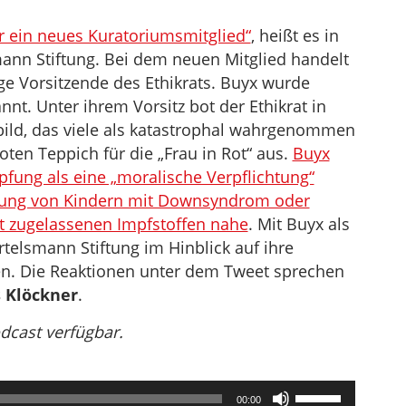
 ein neues Kuratoriumsmitglied“
, heißt es in
ann Stiftung. Bei dem neuen Mitglied handelt
ge Vorsitzende des Ethikrats. Buyx wurde
nt. Unter ihrem Vorsitz bot der Ethikrat in
sbild, das viele als katastrophal wahrgenommen
ten Teppich für die „Frau in Rot“ aus.
Buyx
pfung als eine „moralische Verpflichtung“
pfung von Kindern mit Downsyndrom oder
t zugelassenen Impfstoffen nahe
. Mit Buyx als
rtelsmann Stiftung im Hinblick auf ihre
. Die Reaktionen unter dem Tweet sprechen
 Klöckner
.
odcast verfügbar.
Pfeiltasten
00:00