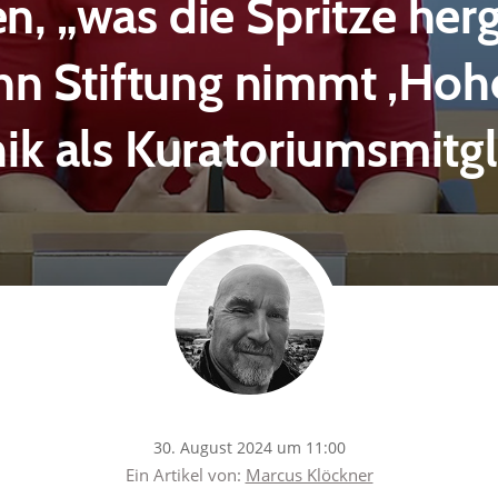
n, „was die Spritze herg
n Stiftung nimmt ‚Hohe
hik als Kuratoriumsmitgl
30. August 2024 um 11:00
Ein Artikel von:
Marcus Klöckner