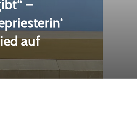
ibt“ –
priesterin‘
ied auf