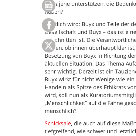
nicht
jene unterstützen, die Bedenk
haben?
Deutlich wird: Buyx und Teile der d
Gesellschaft und Buyx – das ist ein
zerschnitten ist. Die Verantwortli
Fragen, ob ihnen überhaupt klar ist,
Besetzung von Buyx in Richtung der
aktuellen Situation. Das Thema Aufa
sehr wichtig. Derzeit ist ein Tauzi
Buyx wirkt für nicht Wenige wie ein
Handeln als Spitze des Ethikrats von
wird, soll nun als Kuratoriumsmitgli
„Menschlichkeit“ auf die Fahne ges
menschlich?
Schicksale
, die auch auf diese Maß
tiefgreifend, wie schwer und letztli