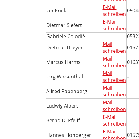
E-Mail
Jan Prick
0504
schreiben
E-Mail
Dietmar Siefert
schreiben
Gabriele Colodié
0532
Mail
Dietmar Dreyer
0157
schreiben
Mail
Marcus Harms
0163
schreiben
Mail
Jörg Wiesenthal
–
schreiben
Mail
Alfred Rabenberg
schreiben
Mail
Ludwig Albers
schreiben
E-Mail
Bernd D. Pfeiff
schreiben
E-Mail
Hannes Hohberger
0157
schreiben