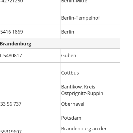
–42721230
Berlin-Mitte
Berlin-Tempelhof
 5416 1869
Berlin
Brandenburg
1-5480817
Guben
Cottbus
Bantikow, Kreis
Ostprignitz-Ruppin
 33 56 737
Oberhavel
Potsdam
Brandenburg an der
 55319607