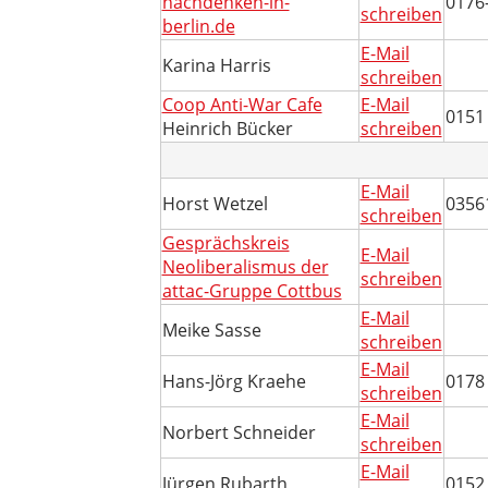
nachdenken-in-
0176
schreiben
berlin.de
E-Mail
Karina Harris
schreiben
Coop Anti-War Cafe
E-Mail
0151
Heinrich Bücker
schreiben
E-Mail
Horst Wetzel
0356
schreiben
Gesprächskreis
E-Mail
Neoliberalismus der
schreiben
attac-Gruppe Cottbus
E-Mail
Meike Sasse
schreiben
E-Mail
Hans-Jörg Kraehe
0178
schreiben
E-Mail
Norbert Schneider
schreiben
E-Mail
Jürgen Rubarth
0152