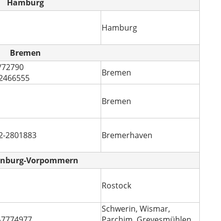
Hamburg
Hamburg
Bremen
/72790
Bremen
2466555
Bremen
2-2801883
Bremerhaven
enburg-Vorpommern
Rostock
Schwerin, Wismar,
-7774977
Parchim, Grevesmühlen,