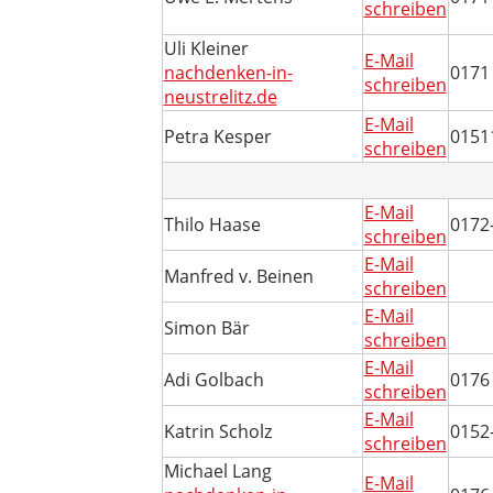
schreiben
Uli Kleiner
E-Mail
nachdenken-in-
0171
schreiben
neustrelitz.de
E-Mail
Petra Kesper
0151
schreiben
E-Mail
Thilo Haase
0172
schreiben
E-Mail
Manfred v. Beinen
schreiben
E-Mail
Simon Bär
schreiben
E-Mail
Adi Golbach
0176
schreiben
E-Mail
Katrin Scholz
0152
schreiben
Michael Lang
E-Mail