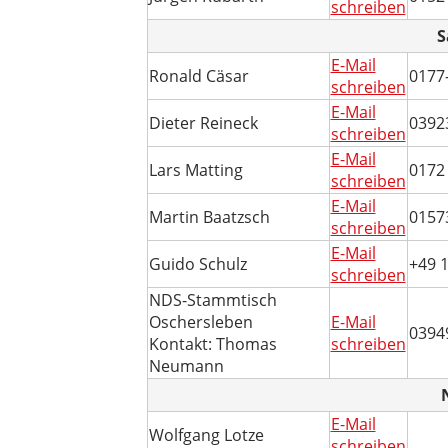
schreiben
S
E-Mail
Ronald Cäsar
0177
schreiben
E-Mail
Dieter Reineck
0392
schreiben
E-Mail
Lars Matting
0172
schreiben
E-Mail
Martin Baatzsch
0157
schreiben
E-Mail
Guido Schulz
+49 
schreiben
NDS-Stammtisch
Oschersleben
E-Mail
0394
Kontakt: Thomas
schreiben
Neumann
E-Mail
Wolfgang Lotze
schreiben