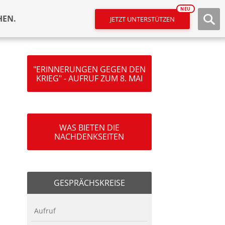
NEU
HEN.
JETZT UNTERSTÜTZEN
"ERINNERUNGEN GEGEN DEN
KRIEG" - AUFRUF ZUM 8. MAI
WAS BIETEN DIE
NACHDENKSEITEN
GESPRÄCHSKREISE
Aufruf