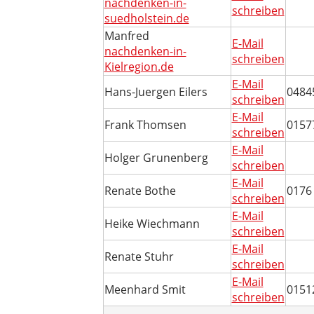
nachdenken-in-
schreiben
suedholstein.de
Manfred
E-Mail
nachdenken-in-
schreiben
Kielregion.de
E-Mail
Hans-Juergen Eilers
0484
schreiben
E-Mail
Frank Thomsen
0157
schreiben
E-Mail
Holger Grunenberg
schreiben
E-Mail
Renate Bothe
0176
schreiben
E-Mail
Heike Wiechmann
schreiben
E-Mail
Renate Stuhr
schreiben
E-Mail
Meenhard Smit
0151
schreiben