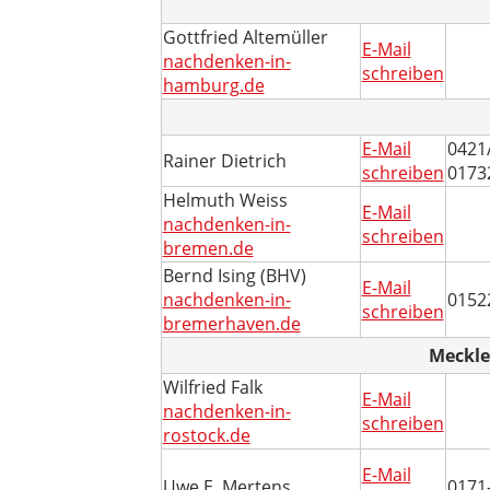
Gottfried Altemüller
E-Mail
nachdenken-in-
schreiben
hamburg.de
E-Mail
0421
Rainer Dietrich
schreiben
0173
Helmuth Weiss
E-Mail
nachdenken-in-
schreiben
bremen.de
Bernd Ising (BHV)
E-Mail
nachdenken-in-
0152
schreiben
bremerhaven.de
Meckl
Wilfried Falk
E-Mail
nachdenken-in-
schreiben
rostock.de
E-Mail
Uwe E. Mertens
0171