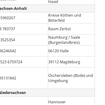
Havel
achsen-Anhalt
Kreise Köthen und
-5960267
Bitterfeld
3 783737
Raum Zerbst
Naumburg / Saale
 3525354
(Burgenlandkreis)
36246042
06120 Halle
1523 6759724
39112 Magdeburg
Oschersleben (Bode) und
95131842
Umgebung
Niedersachsen
Hannover