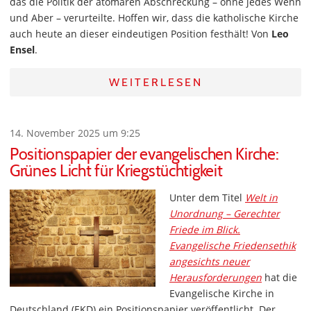
das die Politik der atomaren Abschreckung – ohne jedes Wenn
und Aber – verurteilte. Hoffen wir, dass die katholische Kirche
auch heute an dieser eindeutigen Position festhält! Von
Leo
Ensel
.
WEITERLESEN
14. November 2025 um 9:25
Positionspapier der evangelischen Kirche:
Grünes Licht für Kriegstüchtigkeit
Unter dem Titel
Welt in
Unordnung – Gerechter
Friede im Blick.
Evangelische Friedensethik
angesichts neuer
Herausforderungen
hat die
Evangelische Kirche in
Deutschland (EKD) ein Positionspapier veröffentlicht. Der