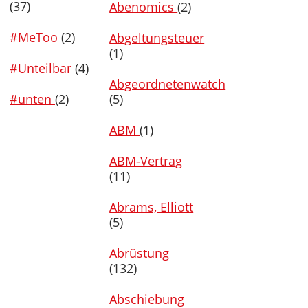
(37)
Abenomics
(2)
#MeToo
(2)
Abgeltungsteuer
(1)
#Unteilbar
(4)
Abgeordnetenwatch
#unten
(2)
(5)
ABM
(1)
ABM-Vertrag
(11)
Abrams, Elliott
(5)
Abrüstung
(132)
Abschiebung