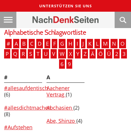
UNTERSTÜTZEN SIE UNS
Alphabetische Schlagwortliste
#
A
B
C
D
E
F
G
H
I
J
K
L
M
N
O
P
Q
R
S
T
U
V
W
X
Y
Z
Ä
Ö
Ü
2
3
6
9
#
A
#allesaufdentisch
Aachener
(6)
Vertrag
(1)
#allesdichtmachen
Abchasien
(2)
(8)
Abe, Shinzo
(4)
#Aufstehen