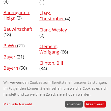
(3)
(1)
Baumgarten,
Clark,
Helga
(3)
Christopher
(4)
Bauwirtschaft
Clark, Wesley
(18)
(2)
BaWü
(21)
Clement,
Wolfgang
(66)
Bayer
(21)
Clinton, Bill
Bayern
(50)
(34)
BBC
(6)
Clinton, Hillary
Wir verwenden Cookies zum Bereitstellen unserer Leistungen.
(79)
Im Folgenden können Sie einsehen, um welche Cookies es sich
BDA
(14)
handelt und zu welchem Zweck sie erhoben werden.
Cloud
(4)
BDI
(25)
Manuelle Auswahl
...
Ablehnen
Akzeptieren
CNN
(12)