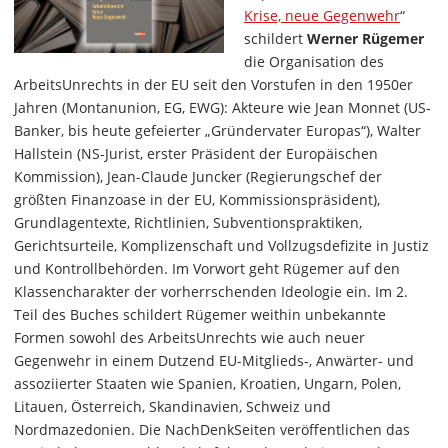
Krise, neue Gegenwehr
“
schildert
Werner Rügemer
die Organisation des
ArbeitsUnrechts in der EU seit den Vorstufen in den 1950er
Jahren (Montanunion, EG, EWG): Akteure wie Jean Monnet (US-
Banker, bis heute gefeierter „Gründervater Europas“), Walter
Hallstein (NS-Jurist, erster Präsident der Europäischen
Kommission), Jean-Claude Juncker (Regierungschef der
größten Finanzoase in der EU, Kommissionspräsident),
Grundlagentexte, Richtlinien, Subventionspraktiken,
Gerichtsurteile, Komplizenschaft und Vollzugsdefizite in Justiz
und Kontrollbehörden. Im Vorwort geht Rügemer auf den
Klassencharakter der vorherrschenden Ideologie ein. Im 2.
Teil des Buches schildert Rügemer weithin unbekannte
Formen sowohl des ArbeitsUnrechts wie auch neuer
Gegenwehr in einem Dutzend EU-Mitglieds-, Anwärter- und
assoziierter Staaten wie Spanien, Kroatien, Ungarn, Polen,
Litauen, Österreich, Skandinavien, Schweiz und
Nordmazedonien. Die NachDenkSeiten veröffentlichen das