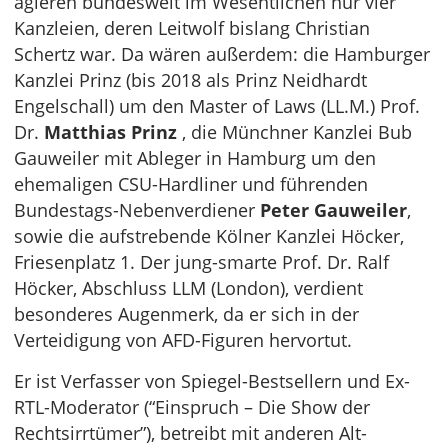
agieren bundesweit im Wesentlichen nur vier
Kanzleien, deren Leitwolf bislang Christian
Schertz war. Da wären außerdem: die Hamburger
Kanzlei Prinz (bis 2018 als Prinz Neidhardt
Engelschall) um den Master of Laws (LL.M.) Prof.
Dr.
Matthias Prinz
, die Münchner Kanzlei Bub
Gauweiler mit Ableger in Hamburg um den
ehemaligen CSU-Hardliner und führenden
Bundestags-Nebenverdiener
Peter Gauweiler
,
sowie die aufstrebende Kölner Kanzlei Höcker,
Friesenplatz 1. Der jung-smarte Prof. Dr. Ralf
Höcker, Abschluss LLM (London), verdient
besonderes Augenmerk, da er sich in der
Verteidigung von AFD-Figuren hervortut.
Er ist Verfasser von Spiegel-Bestsellern und Ex-
RTL-Moderator (“Einspruch – Die Show der
Rechtsirrtümer”), betreibt mit anderen Alt-