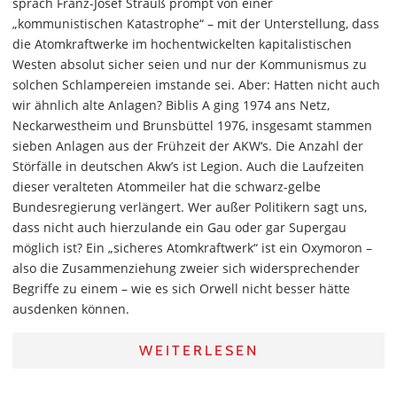
sprach Franz-Josef Strauß prompt von einer
„kommunistischen Katastrophe“ – mit der Unterstellung, dass
die Atomkraftwerke im hochentwickelten kapitalistischen
Westen absolut sicher seien und nur der Kommunismus zu
solchen Schlampereien imstande sei. Aber: Hatten nicht auch
wir ähnlich alte Anlagen? Biblis A ging 1974 ans Netz,
Neckarwestheim und Brunsbüttel 1976, insgesamt stammen
sieben Anlagen aus der Frühzeit der AKW‘s. Die Anzahl der
Störfälle in deutschen Akw’s ist Legion. Auch die Laufzeiten
dieser veralteten Atommeiler hat die schwarz-gelbe
Bundesregierung verlängert. Wer außer Politikern sagt uns,
dass nicht auch hierzulande ein Gau oder gar Supergau
möglich ist? Ein „sicheres Atomkraftwerk“ ist ein Oxymoron –
also die Zusammenziehung zweier sich widersprechender
Begriffe zu einem – wie es sich Orwell nicht besser hätte
ausdenken können.
WEITERLESEN