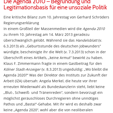
Die Agenda 2010 – Begründung und
Legitimationsbasis für eine unsoziale Politik
Eine kritische Bilanz zum 10. Jahrestag von Gerhard Schröders
Regierungserklärung
In einem Großteil der Massenmedien wird die
Agenda 2010
zu ihrem 10. Jahrestag am 14. März 2013 geradezu
überschwänglich gelobt. Während sie das
Handelsblatt
(v.
6.3.2013) als „Geburtsstunde des deutschen Jobwunders“
würdigte, bescheinigte ihr die Welt (v. 7.3.2013) schon in der
Überschrift eines Artikels, „keine Armut“ bewirkt zu haben.
Klaus F. Zimmermann fragte in einem Gastbeitrag für den
Kölner Stadt-Anzeiger
(v. 8.3.2013) ungeduldig: „Wo bleibt die
Agenda 2020?“ Was der Direktor des Instituts zur Zukunft der
Arbeit (IZA) übersah: Angela Merkel, die heute vor ihrer
erneuten Wiederwahl als Bundeskanzlerin steht, liebt keine
„Blut-, Schweiß- und Tränenreden“, sondern bevorzugt ein
möglichst geräuschloses Durchregieren ohne unnötiges
Pathos und „Basta!“-Gehabe. Mit ihr wird es deshalb zwar
keine „Agenda 2020“, wohl aber die von neoliberalen