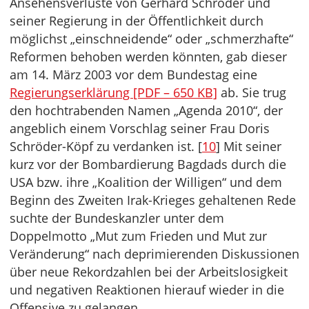
Ansehensverluste von Gerhard Schröder und
seiner Regierung in der Öffentlichkeit durch
möglichst „einschneidende“ oder „schmerzhafte“
Reformen behoben werden könnten, gab dieser
am 14. März 2003 vor dem Bundestag eine
Regierungserklärung [PDF – 650 KB]
ab. Sie trug
den hochtrabenden Namen „Agenda 2010“, der
angeblich einem Vorschlag seiner Frau Doris
Schröder-Köpf zu verdanken ist. [
10
] Mit seiner
kurz vor der Bombardierung Bagdads durch die
USA bzw. ihre „Koalition der Willigen“ und dem
Beginn des Zweiten Irak-Krieges gehaltenen Rede
suchte der Bundeskanzler unter dem
Doppelmotto „Mut zum Frieden und Mut zur
Veränderung“ nach deprimierenden Diskussionen
über neue Rekordzahlen bei der Arbeitslosigkeit
und negativen Reaktionen hierauf wieder in die
Offensive zu gelangen.