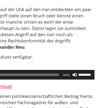
rauf der USA auf den Iran entdeckten ein paar
griff stelle einen Bruch oder könnte einen
 Für manche schien es wohl der erste
rhaupt zu sein. Damit lagen sie zumindest
diesen Angriff auf den Iran noch als
ine Rechtskonformität des Angriffs
xander Neu
.
odcast verfügbar.
Pfeiltasten
00:00
Hoch/Runter
benutzen,
nload
um
inen politikwissenschaftlichen Beitrag hierzu
die
anischen Fachmagazine für außen- und
Lautstärke