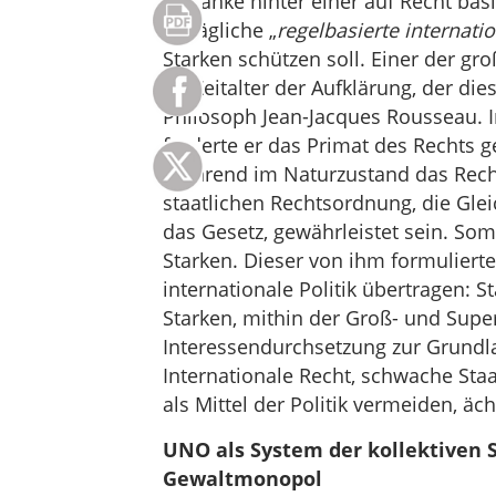
Gedanke hinter einer auf Recht basi
unsägliche „
regelbasierte internat
Starken schützen soll. Einer der gr
im Zeitalter der Aufklärung, der die
Philosoph Jean-Jacques Rousseau. I
forderte er das Primat des Rechts
Während im Naturzustand das Recht 
staatlichen Rechtsordnung, die Gle
das Gesetz, gewährleistet sein. So
Starken. Dieser von ihm formulierte 
internationale Politik übertragen: 
Starken, mithin der Groß- und Super
Interessendurchsetzung zur Grundlag
Internationale Recht, schwache Staa
als Mittel der Politik vermeiden, äch
UNO als System der kollektiven S
Gewaltmonopol