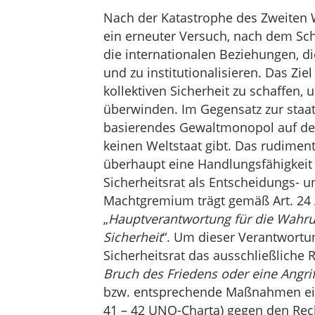
Nach der Katastrophe des Zweiten 
ein erneuter Versuch, nach dem Sch
die internationalen Beziehungen, di
und zu institutionalisieren. Das Zi
kollektiven Sicherheit zu schaffen,
überwinden. Im Gegensatz zur staatl
basierendes Gewaltmonopol auf der
keinen Weltstaat gibt. Das rudime
überhaupt eine Handlungsfähigkeit
Sicherheitsrat als Entscheidungs- 
Machtgremium trägt gemäß Art. 24 
„
Hauptverantwortung für die Wahrun
Sicherheit
“. Um dieser Verantwort
Sicherheitsrat das ausschließliche R
Bruch des Friedens oder eine Angri
bzw. entsprechende Maßnahmen ein
41 – 42 UNO-Charta) gegen den Re