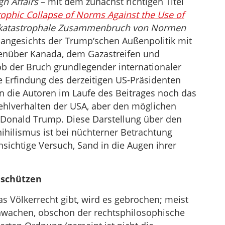
gn Affairs
– mit dem zunächst richtigen Titel
zu
ophic Collapse of Norms Against the Use of
regeln.
r katastrophale Zusammenbruch von Normen
) angesichts der Trump‘schen Außenpolitik mit
egenüber Kanada, dem Gazastreifen und
ob der Bruch grundlegender internationaler
 Erfindung des derzeitigen US-Präsidenten
n die Autoren im Laufe des Beitrages noch das
Fehlverhalten der USA, aber den möglichen
 Donald Trump. Diese Darstellung über den
nihilismus ist bei nüchterner Betrachtung
hsichtige Versuch, Sand in die Augen ihrer
 schützen
as Völkerrecht gibt, wird es gebrochen; meist
hwachen, obschon der rechtsphilosophische