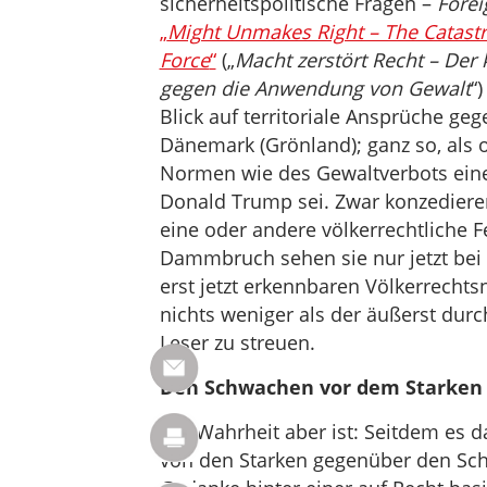
sicherheitspolitische Fragen –
Forei
„
Might Unmakes Right – The Catastr
Force
“
(„
Macht zerstört Recht – De
gegen die Anwendung von Gewalt
“
Blick auf territoriale Ansprüche g
Dänemark (Grönland); ganz so, als 
Normen wie des Gewaltverbots eine
Donald Trump sei. Zwar konzediere
eine oder andere völkerrechtliche 
Dammbruch sehen sie nur jetzt bei
erst jetzt erkennbaren Völkerrechts
nichts weniger als der äußerst durc
Leser zu streuen.
Den Schwachen vor dem Starken
Die Wahrheit aber ist: Seitdem es d
von den Starken gegenüber den Sc