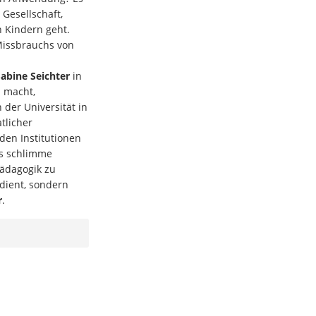
 Gesellschaft,
 Kindern geht.
Missbrauchs von
Sabine Seichter
in
 macht,
 der Universität in
tlicher
den Institutionen
as schlimme
Pädagogik zu
dient, sondern
r
.