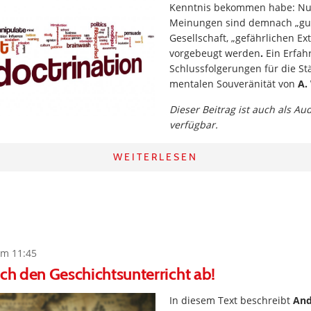
Kenntnis bekommen habe: Nu
Meinungen sind demnach „gut
Gesellschaft, „gefährlichen E
vorgebeugt werden
.
Ein Erfah
Schlussfolgerungen für die St
mentalen Souveränität von
A.
Dieser Beitrag ist auch als Au
verfügbar.
WEITERLESEN
um 11:45
ich den Geschichtsunterricht ab!
In diesem Text beschreibt
And