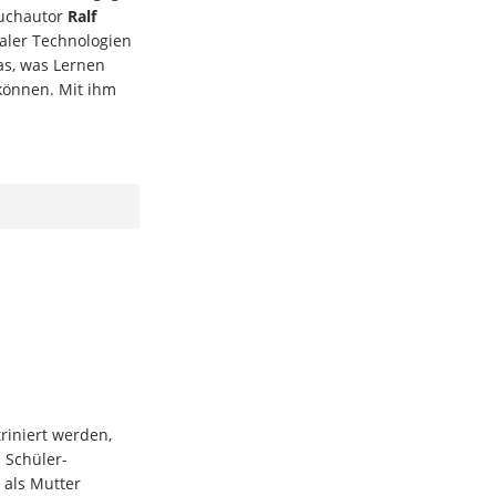
Buchautor
Ralf
aler Technologien
as, was Lernen
können. Mit ihm
riniert werden,
s Schüler-
 als Mutter