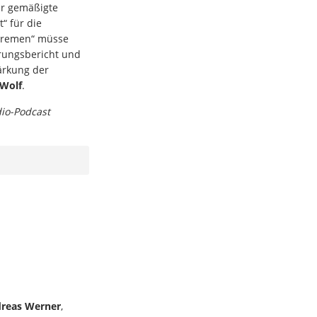
r gemäßigte
“ für die
xtremen“ müsse
rungsbericht und
ärkung der
 Wolf
.
dio-Podcast
reas Werner
,