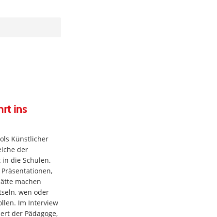
rt ins
ols Künstlicher
eiche der
t in die Schulen.
d Präsentationen,
hätte machen
tseln, wen oder
llen. Im Interview
ert der Pädagoge,