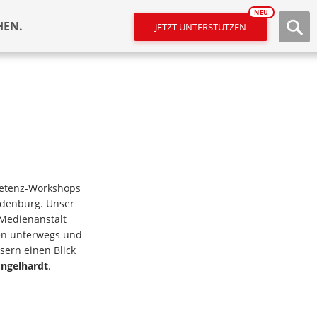
NEU
HEN.
JETZT UNTERSTÜTZEN
etenz-Workshops
ndenburg. Unser
 Medienanstalt
en unterwegs und
sern einen Blick
Engelhardt
.