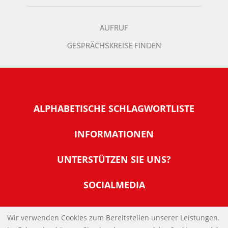
AUFRUF
GESPRÄCHSKREISE FINDEN
ALPHABETISCHE SCHLAGWORTLISTE
INFORMATIONEN
Warum NachDenkSeiten
UNTERSTÜTZEN SIE UNS?
Wer steckt dahinter
Der Förderverein: IQM
SOCIALMEDIA
Tipps zur Nutzung der NachDenkSeiten
Allgemeine Spendeninformationen
Banner und E-Mail-Signaturen
IMPRESSUM
Werden Sie Fördermitglied
Wir verwenden Cookies zum Bereitstellen unserer Leistungen.
Links