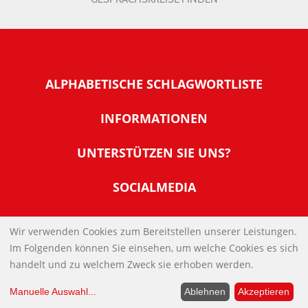
ALPHABETISCHE SCHLAGWORTLISTE
INFORMATIONEN
Warum NachDenkSeiten
UNTERSTÜTZEN SIE UNS?
Wer steckt dahinter
Der Förderverein: IQM
SOCIALMEDIA
Tipps zur Nutzung der NachDenkSeiten
Allgemeine Spendeninformationen
Banner und E-Mail-Signaturen
IMPRESSUM
Werden Sie Fördermitglied
Wir verwenden Cookies zum Bereitstellen unserer Leistungen.
Links
Im Folgenden können Sie einsehen, um welche Cookies es sich
Spenden Sie Online
DATENSCHUTZERKLÄRUNG
Kontakt
handelt und zu welchem Zweck sie erhoben werden.
Impressum
Manuelle Auswahl
...
Ablehnen
Akzeptieren