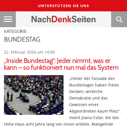
UNTERSTÜTZEN SIE UNS
KATEGORIE:
BUNDESTAG
22. Februar 2026 um 14:00
„Inside Bundestag“: Jeder nimmt, was er
kann – so funktioniert nun mal das System
„Hinter der Fassade des
Bundestages haben freies
Denken, wirkliche
Demokratie und das
Gewissen eines
Abgeordneten kaum Platz“,
meint Joana Cotar, die das
Hohe Haus acht Jahre lang von innen erlebte. Mangelnde