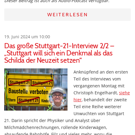
Dieser Beitrag ist auch als Audio-Podcast verfügbar.
WEITERLESEN
19. Juni 2024 um 10:00
Das große Stuttgart-21-Interview 2/2 –
„Stuttgart will sich ein Denkmal als das
Schilda der Neuzeit setzen“
Anknüpfend an den ersten
Teil des Interviews vom
vergangenen Montag mit
Christoph Engelhardt,
siehe
hier
, behandelt der zweite
Teil eine Reihe weiterer
Unwuchten von Stuttgart
21. Darin spricht der Physiker und Analyst über
Milchmädchenrechnungen, rollende Kinderwägen,
absaufende Bahnhöfe, Filz und vieles mehr, wozu die