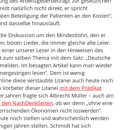
ng des Arbeitsgeberbeitrags zur gesetzlichen
t natürlich nicht direkt, er spricht
len Beteiligung der Patienten an den Kosten“,
und dasselbe hinausläuft.
die Diskussion um den Mindestlohn, den er
en, bösen Lieder, die immer gleiche alte Leier.
e
einer unserer Leser in den Hinweisen des
dt zum selben Thema mit dem Satz: „Deutsche
 melden. Im besagten Artikel kann man wieder
mergestrigen lesen“. Dem ist wenig
line diese verstaubte Litanei auch heute noch
n Vorbeter dieser Litanei
mit dem Prädikat
ier Jahren fragte sich Albrecht Müller – auch am
f den NachDenkSeiten
, ob wir denn „ohne eine
 herrschenden Ökonomen nicht loswerden“.
ute noch stellen und wahrscheinlich werden
nigen Jahren stellen. Schmidt hat sich