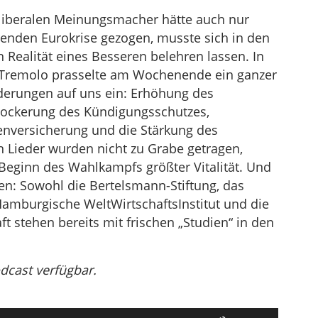
oliberalen Meinungsmacher hätte auch nur
hrenden Eurokrise gezogen, musste sich in den
 Realität eines Besseren belehren lassen. In
Tremolo prasselte am Wochenende ein ganzer
derungen auf uns ein: Erhöhung des
 Lockerung des Kündigungsschutzes,
nversicherung und die Stärkung des
n Lieder wurden nicht zu Grabe getragen,
 Beginn des Wahlkampfs größter Vitalität. Und
ten: Sowohl die Bertelsmann-Stiftung, das
s Hamburgische WeltWirtschaftsInstitut und die
ft stehen bereits mit frischen „Studien“ in den
odcast verfügbar.
Pfeiltasten