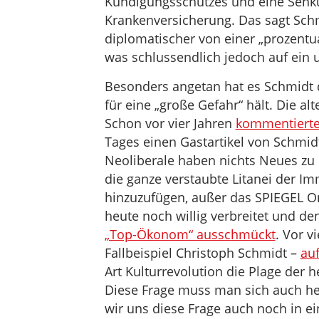
Kündigungsschutzes und eine Senku
Krankenversicherung. Das sagt Schmid
diplomatischer von einer „prozentua
was schlussendlich jedoch auf ein 
Besonders angetan hat es Schmidt 
für eine „große Gefahr“ hält. Die alt
Schon vor vier Jahren
kommentiert
Tages einen Gastartikel von Schmi
Neoliberale haben nichts Neues zu
die ganze verstaubte Litanei der Im
hinzuzufügen, außer das SPIEGEL On
heute noch willig verbreitet und de
„Top-Ökonom“ ausschmückt
. Vor v
Fallbeispiel Christoph Schmidt –
au
Art Kulturrevolution die Plage der
Diese Frage muss man sich auch he
wir uns diese Frage auch noch in ei