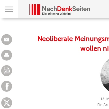
Neoliberale Meinungsma
wollen n
13. 
Ein Art