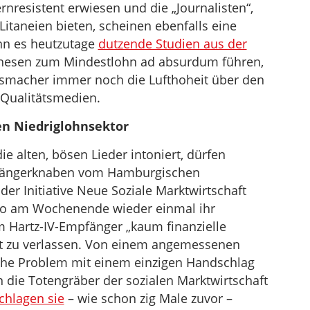
nresistent erwiesen und die „Journalisten“,
Litaneien bieten, scheinen ebenfalls eine
nn es heutzutage
dutzende Studien aus der
Thesen zum Mindestlohn ad absurdum führen,
gsmacher immer noch die Lufthoheit über den
Qualitätsmedien.
en Niedriglohnsektor
 alten, bösen Lieder intoniert, dürfen
n Sängerknaben vom Hamburgischen
der Initiative Neue Soziale Marktwirtschaft
no am Wochenende wieder einmal ihr
m Hartz-IV-Empfänger „kaum finanzielle
eit zu verlassen. Von einem angemessenen
iche Problem mit einem einzigen Handschlag
 die Totengräber der sozialen Marktwirtschaft
chlagen sie
– wie schon zig Male zuvor –