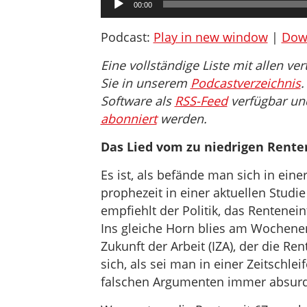
00:00
Player
Podcast:
Play in new window
|
Dow
Eine vollständige Liste mit allen v
Sie in unserem
Podcastverzeichnis
.
Software als
RSS-Feed
verfügbar un
abonniert
werden.
Das Lied vom zu niedrigen Renten
Es ist, als befände man sich in eine
prophezeit in einer aktuellen Studie
empfiehlt der Politik, das Rentenein
Ins gleiche Horn blies am Wochen
Zukunft der Arbeit (IZA), der die Re
sich, als sei man in einer Zeitschle
falschen Argumenten immer absurd