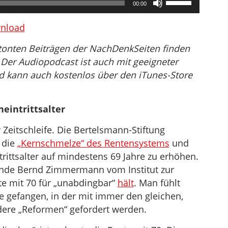
00:00
Hoch/Runter
benutzen,
nload
um
ertonten Beiträgen der NachDenkSeiten finden
die
 Der Audiopodcast ist auch mit geeigneter
Lautstärke
d kann auch kostenlos über den iTunes-Store
zu
regeln.
eintrittsalter
r Zeitschleife. Die Bertelsmann-Stiftung
 die
„Kernschmelze“ des Rentensystems
und
trittsalter auf mindestens 69 Jahre zu erhöhen.
ende Bernd Zimmermann vom Institut zur
nte mit 70 für „unabdingbar“
hält
. Man fühlt
ife gefangen, in der mit immer den gleichen,
ere „Reformen“ gefordert werden.