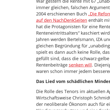
War gestern die Rente mit 67 „unabd
immer gleichen, falschen Argument
2004 erschienenen Buch
„Die Refo
auf den NachDenkSeiten
enthält mi
hat die Protagonisten für eine Ren
Renteneintrittsalters“ kaschiert wir
Jahren werden Bertelsmann, IZA und 
gleichen Begründung für „unabding
spielt es dann auch keine Rolle, d
gefüllt sind, dass die schwarz-gel
Rentenbeiträge
senken will
. Diejeni
waren schon immer jedem besseren
Das Lied vom schädlichen Minde
Die Rolle des Tenors im aktuellen
Wirtschaftsweise Christoph Schmidt
der neoliberale Ökonom auch für ei