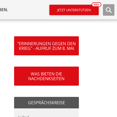
NEU
HEN.
JETZT UNTERSTÜTZEN
"ERINNERUNGEN GEGEN DEN
KRIEG" - AUFRUF ZUM 8. MAI
WAS BIETEN DIE
NACHDENKSEITEN
GESPRÄCHSKREISE