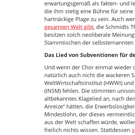
erwartungsgemäß als fakten- und ler
die ihm stetig eine Bühne für seine 
hartnäckige Plage zu sein. Auch we
gesamten Welt gibt
, die Schmidts 
besitzen solch neoliberale Meinun
Stammtischen der selbsternannten 
Das Lied von Subventionen für d
Und wenn der Chor einmal wieder die
natürlich auch nicht die wackere
WeltWirtschaftsInstitut (HWWI) und 
(INSM) fehlen. Die stimmten uniso
altbekanntes Klagelied an, nach de
Anreize“ hätten, die Erwerbslosigk
Mindestlohn, der dieses vermeintl
aus der Welt schaffen würde, wollen
freilich nichts wissen. Stattdessen
s