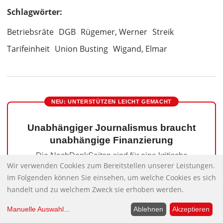
Schlagwörter:
Betriebsräte
DGB
Rügemer, Werner
Streik
Tarifeinheit
Union Busting
Wigand, Elmar
NEU: UNTERSTÜTZEN LEICHT GEMACHT
Unabhängiger Journalismus braucht
unabhängige Finanzierung
Die NachDenkSeiten sind für eine kritische
Wir verwenden Cookies zum Bereitstellen unserer Leistungen.
Meinungsbildung wichtig, das sagen uns sehr, sehr
Im Folgenden können Sie einsehen, um welche Cookies es sich
viele – aber sie kosten auch Geld. Deshalb bitten
wir Sie, liebe Leser, um Ihre Unterstützung.
handelt und zu welchem Zweck sie erhoben werden.
Herzlichen Dank!
Manuelle Auswahl
...
Ablehnen
Akzeptieren