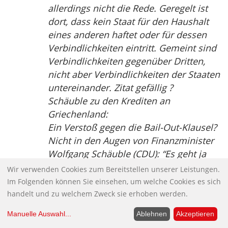
allerdings nicht die Rede. Geregelt ist
dort, dass kein Staat für den Haushalt
eines anderen haftet oder für dessen
Verbindlichkeiten eintritt. Gemeint sind
Verbindlichkeiten gegenüber Dritten,
nicht aber Verbindlichkeiten der Staaten
untereinander. Zitat gefällig ?
Schäuble zu den Krediten an
Griechenland:
Ein Verstoß gegen die Bail-Out-Klausel?
Nicht in den Augen von Finanzminister
Wolfgang Schäuble (CDU): “Es geht ja
nicht um eine Haftung, sondern es geht
Wir verwenden Cookies zum Bereitstellen unserer Leistungen.
um eine freiwillige Beistandsleistung.
Im Folgenden können Sie einsehen, um welche Cookies es sich
Sie haften ja auch nicht für meine
handelt und zu welchem Zweck sie erhoben werden.
Schulden. Sie könnten mir ja auch unter
Manuelle Auswahl
...
Ablehnen
Akzeptieren
Bedingungen einen Kredit gewähren.