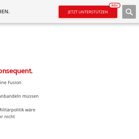
NEU
HEN.
JETZT UNTERSTÜTZEN
konsequent.
eine Fusion
n anbandeln müssen
litärpolitik wäre
hr nicht