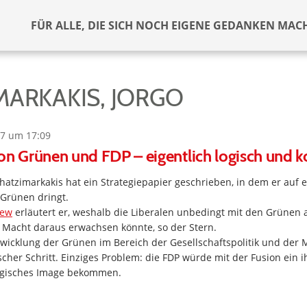
FÜR ALLE, DIE SICH NOCH EIGENE GEDANKEN MAC
MARKAKIS, JORGO
7 um 17:09
on Grünen und FDP – eigentlich logisch und 
Chatzimarkakis hat ein Strategiepapier geschrieben, in dem er auf 
Grünen dringt.
iew
erläutert er, weshalb die Liberalen unbedingt mit den Grüne
e Macht daraus erwachsen könnte, so der Stern.
wicklung der Grünen im Bereich der Gesellschaftspolitik und der Mi
scher Schritt. Einziges Problem: die FDP würde mit der Fusion ein i
ogisches Image bekommen.