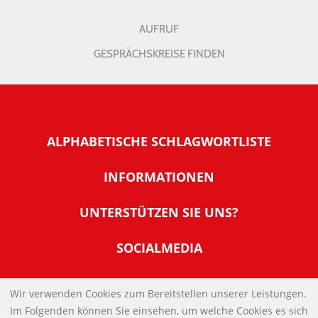
AUFRUF
GESPRÄCHSKREISE FINDEN
ALPHABETISCHE SCHLAGWORTLISTE
INFORMATIONEN
Warum NachDenkSeiten
UNTERSTÜTZEN SIE UNS?
Wer steckt dahinter
Der Förderverein: IQM
SOCIALMEDIA
Tipps zur Nutzung der NachDenkSeiten
Allgemeine Spendeninformationen
Banner und E-Mail-Signaturen
IMPRESSUM
Werden Sie Fördermitglied
Wir verwenden Cookies zum Bereitstellen unserer Leistungen.
Links
Im Folgenden können Sie einsehen, um welche Cookies es sich
Spenden Sie Online