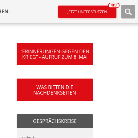
NEU
HEN.
JETZT UNTERSTÜTZEN
"ERINNERUNGEN GEGEN DEN
KRIEG" - AUFRUF ZUM 8. MAI
WAS BIETEN DIE
NACHDENKSEITEN
GESPRÄCHSKREISE