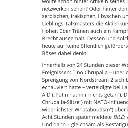
wollte schon hinter Artikeln seines
netzwerken sehen? Oder hinter dem
serbischen, irakischen, libyschen 
Lieblings-Talkmasters die Aktienku
Hoheit über Tränen auch ein Kampf 
Brecht ausgemalt. Dessen und solc
heute auf keine öffentlich geförder
Böses dabei denkt!
Innerhalb von 24 Stunden dieser W
Ereignissen: Tino Chrupalla – über
Sprengung von Nordstream 2 sich b
echauviert hatte – verteidigte bei L
AfD („Putin hat mir nichts getan“). D
Chrupalla-Sätze“) mit NATO-Influen
widerlichster Whataboutism“) über ih
Acht Stunden später meldete
BILD
,
Und dann – gleichsam als Bestätig