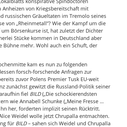
 Lokalblatts konspirative Spindoctoren
 Anheizen von Kriegsbereitschaft mit
und russischen Gräueltaten im Tremolo seines
rse von „Rheinmetall“? Wie der Kampf um die
um Börsenkurse ist, hat zuletzt der Dichter
herlei Stücke kommen in Deutschland aber
te Bühne mehr. Wohl auch ein Schuft, der
ochenmitte kam es nun zu folgenden
 dessen forsch-forschende Anfragen zur
ereits zuvor Polens Premier Tusk EU-weit
anz zunächst gewitzt die Russland-Politik seiner
araufhin fiel
BILD
(„Die schockierendsten
cern wie Annabell Schunke („Meine Fresse …
n her, forderten implizit seinen Rücktritt.
 Alice Weidel wolle jetzt Chrupalla entmachten.
ung für
BILD
– sahen sich Weidel und Chrupalla