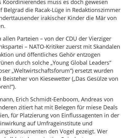
as Koordinierendes muss es doch gewesen
uf Belgrad die Racak-Lüge in Redaktionszimmer
underttausender irakischer Kinder die Mär von
n.
 allen Parteien – von der CDU der Vierziger
nkspartei – NATO-Kritiker zuerst mit Skandalen
ktion und öffentliches Gehör entzogen
ünen durch solche „Young Global Leaders“
ser „Weltwirtschaftsforum“) ersetzt wurden
 Beisteher von Kiesewetter („Das Gesülze von
en!“).
lmann, Erich Schmidt-Eenboom, Andreas von
deren zitiert hat mit Belegen für miese Deals
, für Platzierung von Einflussagenten in der
Einwirkung auf Umfrageinstitute und
itungskonsumenten den Vogel gezeigt. Wer