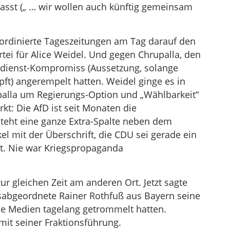
sst („ … wir wollen auch künftig gemeinsam
rdinierte Tageszeitungen am Tag darauf den
tei für Alice Weidel. Und gegen Chrupalla, den
rdienst-Kompromiss (Aussetzung, solange
ft) angerempelt hatten. Weidel ginge es in
palla um Regierungs-Option und „Wählbarkeit“
rkt: Die AfD ist seit Monaten die
steht eine ganze Extra-Spalte neben dem
el mit der Überschrift, die CDU sei gerade ein
ht. Nie war Kriegspropaganda
r gleichen Zeit am anderen Ort. Jetzt sagte
abgeordnete Rainer Rothfuß aus Bayern seine
e Medien tagelang getrommelt hatten.
 mit seiner Fraktionsführung.