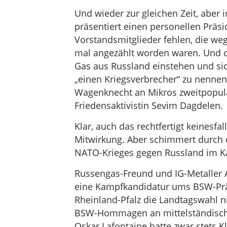
Und wieder zur gleichen Zeit, aber 
präsentiert einen personellen Präs
Vorstandsmitglieder fehlen, die w
mal angezählt worden waren. Und di
Gas aus Russland einstehen und sich
„einen Kriegsverbrecher“ zu nennen.
Wagenknecht an Mikros zweitpopulä
Friedensaktivistin Sevim Dagdelen.
Klar, auch das rechtfertigt keinesf
Mitwirkung. Aber schimmert durch d
NATO-Krieges gegen Russland im K
Russengas-Freund und IG-Metaller Ale
eine Kampfkandidatur ums BSW-Präsi
Rheinland-Pfalz die Landtagswahl ni
BSW-Hommagen an mittelständische E
Oskar Lafontaine hatte zwar stets K