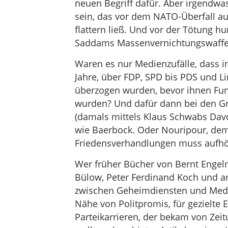
neuen Begriff dafür. Aber irgendw
sein, das vor dem NATO-Überfall a
flattern ließ. Und vor der Tötung h
Saddams Massenvernichtungswaffe
Waren es nur Medienzufälle, dass in
Jahre, über FDP, SPD bis PDS und Li
überzogen wurden, bevor ihnen Fun
wurden? Und dafür dann bei den Gr
(damals mittels Klaus Schwabs Davo
wie Baerbock. Oder Nouripour, dem
Friedensverhandlungen muss aufhör
Wer früher Bücher von Bernt Enge
Bülow, Peter Ferdinand Koch und an
zwischen Geheimdiensten und Medien
Nähe von Politpromis, für gezielte 
Parteikarrieren, der bekam von Ze