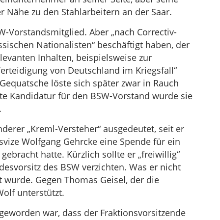
r Nähe zu den Stahlarbeitern an der Saar.
W-Vorstandsmitglied. Aber „nach Correctiv-
ussischen Nationalisten“ beschäftigt haben, der
levanten Inhalten, beispielsweise zur
rteidigung von Deutschland im Kriegsfall“
“-Gequatsche löste sich später zwar in Rauch
neute Kandidatur für den BSW-Vorstand wurde sie
.
derer „Kreml-Versteher“ ausgedeutet, seit er
svize Wolfgang Gehrcke eine Spende für ein
racht hatte. Kürzlich sollte er „freiwillig“
esvorsitz des BSW verzichten. Was er nicht
t wurde. Gegen Thomas Geisel, der die
olf unterstützt.
 geworden war, dass der Fraktionsvorsitzende