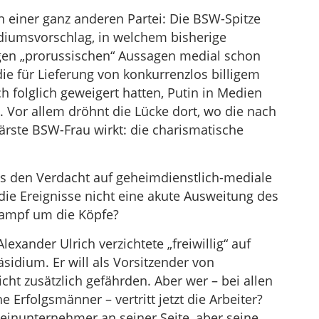
in einer ganz anderen Partei: Die BSW-Spitze
idiumsvorschlag, in welchem bisherige
egen „prorussischen“ Aussagen medial schon
e für Lieferung von konkurrenzlos billigem
 folglich geweigert hatten, Putin in Medien
 Vor allem dröhnt die Lücke dort, wo die nach
rste BSW-Frau wirkt: die charismatische
alls den Verdacht auf geheimdienstlich-mediale
ie Ereignisse nicht eine akute Ausweitung des
ampf um die Köpfe?
xander Ulrich verzichtete „freiwillig“ auf
dium. Er will als Vorsitzender von
cht zusätzlich gefährden. Aber wer – bei allen
rfolgsmänner – vertritt jetzt die Arbeiter?
leinunternehmer an seiner Seite, aber seine