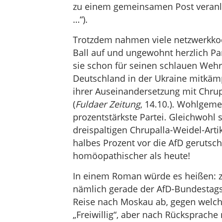
zu einem gemeinsamen Post veranla
…“).
Trotzdem nahmen viele netzwerkkoo
Ball auf und ungewohnt herzlich Par
sie schon für seinen schlauen Weh
Deutschland in der Ukraine mitkämp
ihrer Auseinandersetzung mit Chru
(
Fuldaer Zeitung
, 14.10.). Wohlgeme
prozentstärkste Partei. Gleichwohl 
dreispaltigen Chrupalla-Weidel-Artik
halbes Prozent vor die AfD gerutsc
homöopathischer als heute!
In einem Roman würde es heißen: zu
nämlich gerade der AfD-Bundestags
Reise nach Moskau ab, gegen welch
„Freiwillig“, aber nach Rücksprache