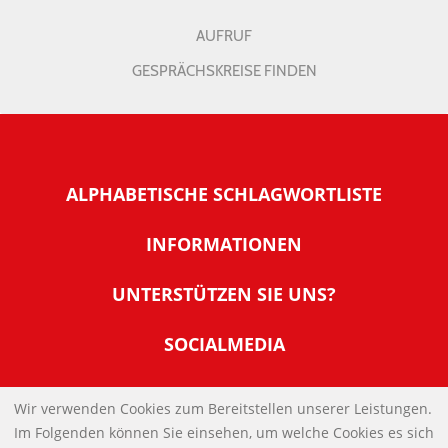
AUFRUF
GESPRÄCHSKREISE FINDEN
ALPHABETISCHE SCHLAGWORTLISTE
INFORMATIONEN
Warum NachDenkSeiten
UNTERSTÜTZEN SIE UNS?
Wer steckt dahinter
Der Förderverein: IQM
SOCIALMEDIA
Tipps zur Nutzung der NachDenkSeiten
Allgemeine Spendeninformationen
Banner und E-Mail-Signaturen
IMPRESSUM
Werden Sie Fördermitglied
Wir verwenden Cookies zum Bereitstellen unserer Leistungen.
Links
Im Folgenden können Sie einsehen, um welche Cookies es sich
Spenden Sie Online
DATENSCHUTZERKLÄRUNG