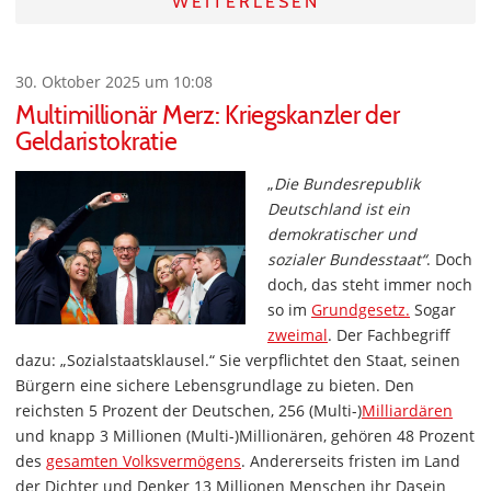
WEITERLESEN
30. Oktober 2025 um 10:08
Multimillionär Merz: Kriegskanzler der
Geldaristokratie
„
Die Bundesrepublik
Deutschland ist ein
demokratischer und
sozialer Bundesstaat“
. Doch
doch, das steht immer noch
so im
Grundgesetz.
Sogar
zweimal
. Der Fachbegriff
dazu: „Sozialstaatsklausel.“ Sie verpflichtet den Staat, seinen
Bürgern eine sichere Lebensgrundlage zu bieten. Den
reichsten 5 Prozent der Deutschen, 256 (Multi-)
Milliardären
und knapp 3 Millionen (Multi-)Millionären, gehören 48 Prozent
des
gesamten
Volksvermögens
. Andererseits fristen im Land
der Dichter und Denker 13 Millionen Menschen ihr Dasein