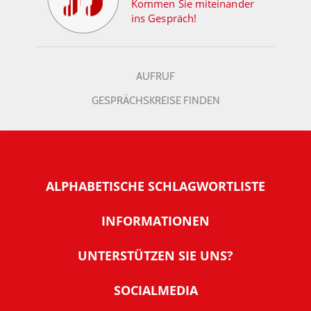
Kommen Sie miteinander
ins Gespräch!
AUFRUF
GESPRÄCHSKREISE FINDEN
ALPHABETISCHE SCHLAGWORTLISTE
INFORMATIONEN
Warum NachDenkSeiten
UNTERSTÜTZEN SIE UNS?
Wer steckt dahinter
Der Förderverein: IQM
SOCIALMEDIA
Tipps zur Nutzung der NachDenkSeiten
Allgemeine Spendeninformationen