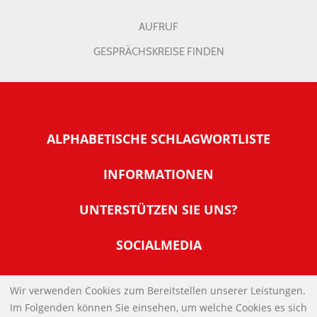
AUFRUF
GESPRÄCHSKREISE FINDEN
ALPHABETISCHE SCHLAGWORTLISTE
INFORMATIONEN
Warum NachDenkSeiten
UNTERSTÜTZEN SIE UNS?
Wer steckt dahinter
Der Förderverein: IQM
SOCIALMEDIA
Tipps zur Nutzung der NachDenkSeiten
Allgemeine Spendeninformationen
Banner und E-Mail-Signaturen
IMPRESSUM
Werden Sie Fördermitglied
Wir verwenden Cookies zum Bereitstellen unserer Leistungen.
Links
Im Folgenden können Sie einsehen, um welche Cookies es sich
Spenden Sie Online
DATENSCHUTZERKLÄRUNG