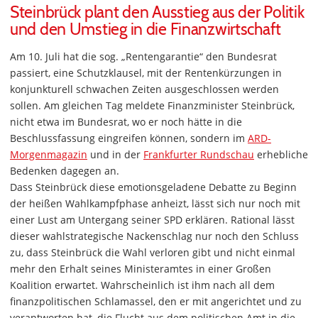
Steinbrück plant den Ausstieg aus der Politik
und den Umstieg in die Finanzwirtschaft
Am 10. Juli hat die sog. „Rentengarantie“ den Bundesrat
passiert, eine Schutzklausel, mit der Rentenkürzungen in
konjunkturell schwachen Zeiten ausgeschlossen werden
sollen. Am gleichen Tag meldete Finanzminister Steinbrück,
nicht etwa im Bundesrat, wo er noch hätte in die
Beschlussfassung eingreifen können, sondern im
ARD-
Morgenmagazin
und in der
Frankfurter Rundschau
erhebliche
Bedenken dagegen an.
Dass Steinbrück diese emotionsgeladene Debatte zu Beginn
der heißen Wahlkampfphase anheizt, lässt sich nur noch mit
einer Lust am Untergang seiner SPD erklären. Rational lässt
dieser wahlstrategische Nackenschlag nur noch den Schluss
zu, dass Steinbrück die Wahl verloren gibt und nicht einmal
mehr den Erhalt seines Ministeramtes in einer Großen
Koalition erwartet. Wahrscheinlich ist ihm nach all dem
finanzpolitischen Schlamassel, den er mit angerichtet und zu
verantworten hat, die Flucht aus dem politischen Amt in die