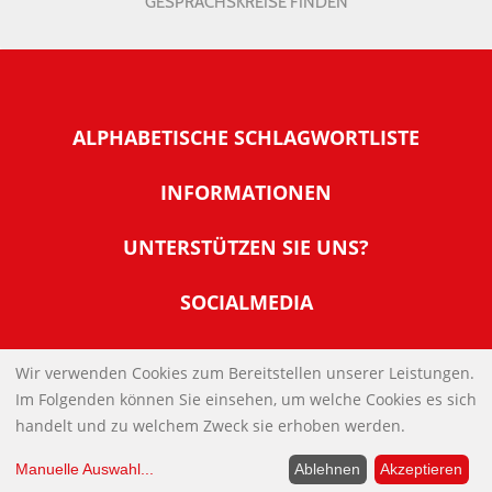
GESPRÄCHSKREISE FINDEN
ALPHABETISCHE SCHLAGWORTLISTE
INFORMATIONEN
Warum NachDenkSeiten
UNTERSTÜTZEN SIE UNS?
Wer steckt dahinter
Der Förderverein: IQM
SOCIALMEDIA
Tipps zur Nutzung der NachDenkSeiten
Allgemeine Spendeninformationen
Banner und E-Mail-Signaturen
IMPRESSUM
Werden Sie Fördermitglied
Wir verwenden Cookies zum Bereitstellen unserer Leistungen.
Links
Im Folgenden können Sie einsehen, um welche Cookies es sich
Spenden Sie Online
DATENSCHUTZERKLÄRUNG
Kontakt
handelt und zu welchem Zweck sie erhoben werden.
Impressum
Manuelle Auswahl
...
Ablehnen
Akzeptieren