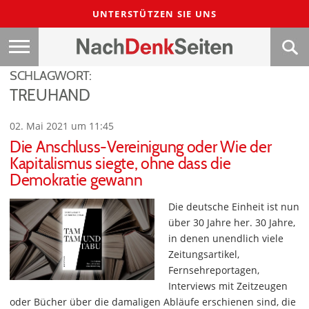
UNTERSTÜTZEN SIE UNS
SCHLAGWORT:
TREUHAND
02. Mai 2021 um 11:45
Die Anschluss-Vereinigung oder Wie der
Kapitalismus siegte, ohne dass die
Demokratie gewann
Die deutsche Einheit ist nun
über 30 Jahre her. 30 Jahre,
in denen unendlich viele
Zeitungsartikel,
Fernsehreportagen,
Interviews mit Zeitzeugen
oder Bücher über die damaligen Abläufe erschienen sind, die