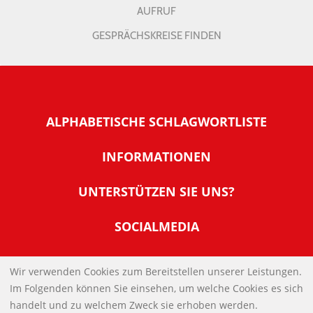
AUFRUF
GESPRÄCHSKREISE FINDEN
ALPHABETISCHE SCHLAGWORTLISTE
INFORMATIONEN
Warum NachDenkSeiten
UNTERSTÜTZEN SIE UNS?
Wer steckt dahinter
Der Förderverein: IQM
SOCIALMEDIA
Tipps zur Nutzung der NachDenkSeiten
Allgemeine Spendeninformationen
Banner und E-Mail-Signaturen
IMPRESSUM
Werden Sie Fördermitglied
Wir verwenden Cookies zum Bereitstellen unserer Leistungen.
Links
Im Folgenden können Sie einsehen, um welche Cookies es sich
Spenden Sie Online
DATENSCHUTZERKLÄRUNG
Kontakt
handelt und zu welchem Zweck sie erhoben werden.