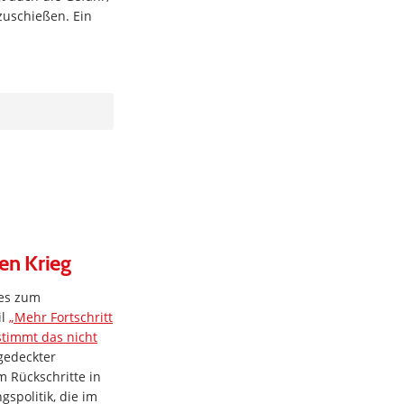
zuschießen. Ein
ten Krieg
tes zum
il
„Mehr Fortschritt
stimmt das nicht
gedeckter
m Rückschritte in
spolitik, die im