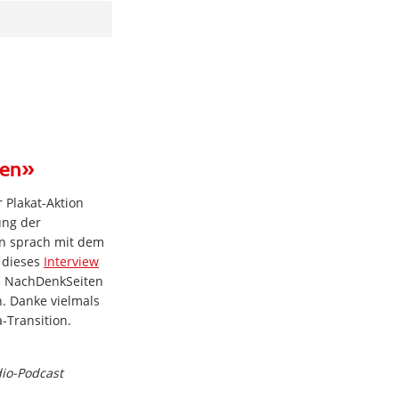
den»
 Plakat-Aktion
ung der
on sprach mit dem
n dieses
Interview
 NachDenkSeiten
n. Danke vielmals
-Transition.
dio-Podcast