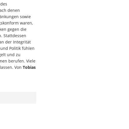
 des
nach denen
ränkungen sowie
gskonform waren,
ken gegen die
n. Stattdessen
an der Integrität
und Politik fühlen
gelt und zu
en berufen. Viele
elassen. Von
Tobias