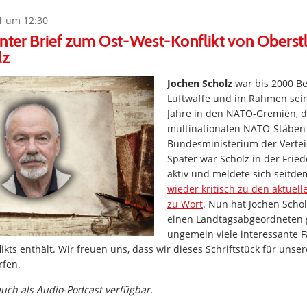
1 um 12:30
anter Brief zum Ost-West-Konflikt von Oberst
lz
Jochen Scholz
war bis 2000 Ber
Luftwaffe und im Rahmen sein
Jahre in den NATO-Gremien, 
multinationalen NATO-Stäben
Bundesministerium der Verteid
Später war Scholz in der Fri
aktiv und meldete sich seitd
wieder kritisch zu den aktuel
zu Wort
. Nun hat Jochen Schol
einen Landtagsabgeordneten 
ungemein viele interessante 
ikts enthält. Wir freuen uns, dass wir dieses Schriftstück für unser
rfen.
 auch als Audio-Podcast verfügbar.