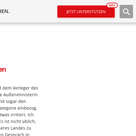
NEU
HEN.
JETZT UNTERSTÜTZEN
en
t dem Verleger des
he Außenministerin
und sogar den
ategorie einbezog,
as irritiert. Ich
s ist nicht üblich,
seres Landes zu
en Gespräch in