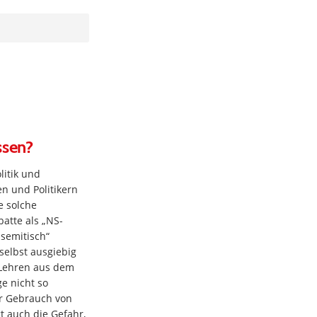
ssen?
litik und
n und Politikern
e solche
atte als „NS-
semitisch“
selbst ausgiebig
 Lehren aus dem
e nicht so
r Gebrauch von
t auch die Gefahr,