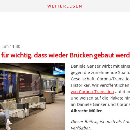
WEITERLESEN
1 um 11:30
s für wichtig, dass wieder Brücken gebaut wer
Daniele Ganser wirbt mit einer
gegen die zunehmende Spalt
Gesellschaft. Corona-Transiti
Historiker. Wir veröffentliche
von Corona-Transition
auf den
und weisen auf die Plakate hi
an Daniele Ganser und Corona
Albrecht Müller
.
Dieser Beitrag ist auch als Au
verfügbar.