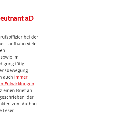
leutnant aD
ufsoffizier bei der
er Laufbahn viele
den
 sowie im
igung tätig.
edensbewegung
em auch
immer
len Entwicklungen
z einen Brief an
geschrieben, der
Fakten zum Aufbau
e Leser