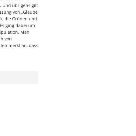
. Und übrigens gilt
assung von „Glaube
ock, die Grünen und
 Es ging dabei um
ipulation. Man
ch von
ten merkt an, dass