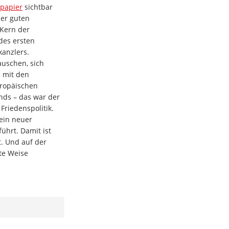
spapier
sichtbar
der guten
 Kern der
des ersten
anzlers.
uschen, sich
h mit den
uropäischen
nds – das war der
Friedenspolitik.
 ein neuer
ührt. Damit ist
. Und auf der
te Weise