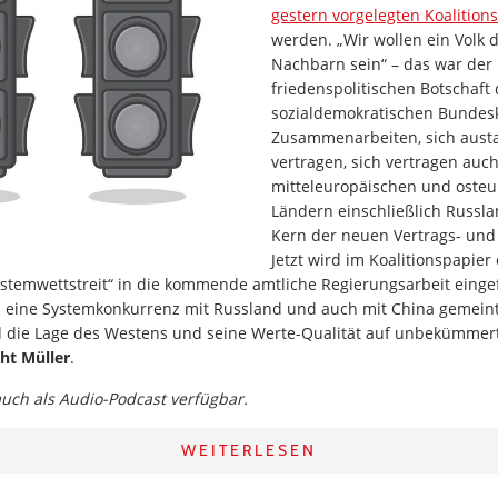
gestern vorgelegten Koalition
werden. „Wir wollen ein Volk 
Nachbarn sein“ – das war der
friedenspolitischen Botschaft 
sozialdemokratischen Bundesk
Zusammenarbeiten, sich austa
vertragen, sich vertragen auc
mitteleuropäischen und oste
Ländern einschließlich Russla
Kern der neuen Vertrags- und 
Jetzt wird im Koalitionspapier
ystemwettstreit“ in die kommende amtliche Regierungsarbeit eingef
en eine Systemkonkurrenz mit Russland und auch mit China gemeint
d die Lage des Westens und seine Werte-Qualität auf unbekümmer
ht Müller
.
 auch als Audio-Podcast verfügbar.
WEITERLESEN